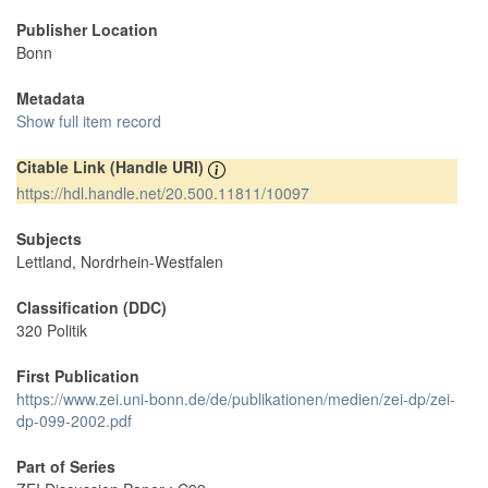
Publisher Location
Bonn
Metadata
Show full item record
Citable Link (Handle URI)
https://hdl.handle.net/20.500.11811/10097
Subjects
Lettland, Nordrhein-Westfalen
Classification (DDC)
320 Politik
First Publication
https://www.zei.uni-bonn.de/de/publikationen/medien/zei-dp/zei-
dp-099-2002.pdf
Part of Series