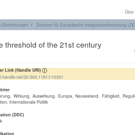
Über
e Einrichtungen
Zentrum für Europäische Integrationsforschung (ZE
e threshold of the 21st century
rer Link (Handle URI)
hdl.handle.net/20.500.11811/10321
örter
ierung, Wirkung, Auswirkung, Europa, Neuseeland, Fähigkeit, Reguli
ion, Internationale Politik
kation (DDC)
ik
ikation