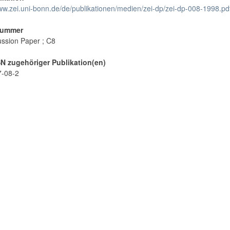
www.zei.uni-bonn.de/de/publikationen/medien/zei-dp/zei-dp-008-1998.pd
Nummer
ussion Paper ; C8
N zugehöriger Publikation(en)
7-08-2