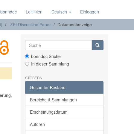
 bonndoc
Leitlinien
Deutsch
Einloggen
I)
ZEI Discussion Paper
Dokumentanzeige
bonndoc Suche
In dieser Sammlung
STÖBERN
Gesamter Bestand
erung,
Bereiche & Sammlungen
Erscheinungsdatum
Autoren