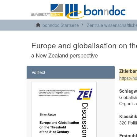
bonndoc Startseite
Zentrale wissenschaftlich
Europe and globalisation on th
a New Zealand perspective
Zitierba
Volltext
https://
Schlagw
Globalis
Organisat
Klassifi
320 Polit
Erstpubl