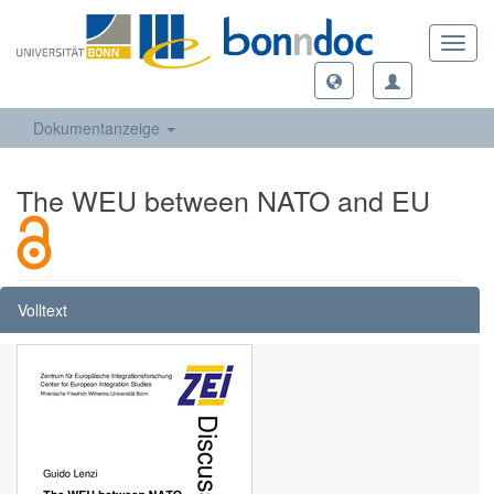
Toggl
navig
Dokumentanzeige
The WEU between NATO and EU
Volltext