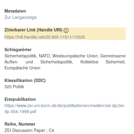
Metadaten
Zur Langanzeige
Zitierbarer Link (Handle URI)
https://hdl.handle.net/20.500.11811/10326
Schlagwörter
Sicherheitspolitik, NATO, Westeuropäische Union, Gemeinsame
Außen- und Sicherheitspolitik, Kollektive Sicherheit,
Europäische Union
Klassifikation (DDC)
320 Politik
Erstpublikation
https://www.zei.uni-bonn.de/de/publikationen/medien/zei-dp/zei-
dp-004-1998.pdf
Reihe, Nummer
ZEI Discussion Paper ; C4