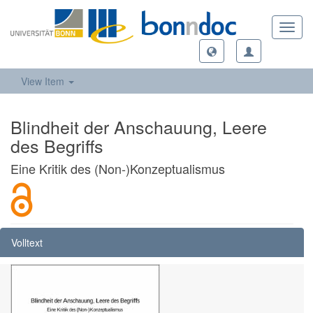
Toggl
navig
View Item
Blindheit der Anschauung, Leere
des Begriffs
Eine Kritik des (Non-)Konzeptualismus
Volltext