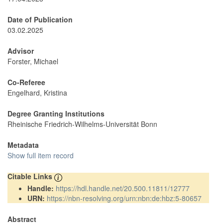
Date of Publication
03.02.2025
Advisor
Forster, Michael
Co-Referee
Engelhard, Kristina
Degree Granting Institutions
Rheinische Friedrich-Wilhelms-Universität Bonn
Metadata
Show full item record
Citable Links
Handle:
https://hdl.handle.net/20.500.11811/12777
URN:
https://nbn-resolving.org/urn:nbn:de:hbz:5-80657
Abstract