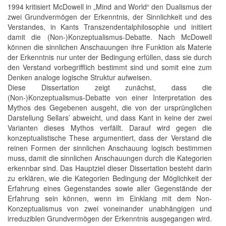
1994 kritisiert McDowell in „Mind and World“ den Dualismus der
zwei Grundvermögen der Erkenntnis, der Sinnlichkeit und des
Verstandes, in Kants Transzendentalphilosophie und initiiert
damit die (Non-)Konzeptualismus-Debatte. Nach McDowell
können die sinnlichen Anschauungen ihre Funktion als Materie
der Erkenntnis nur unter der Bedingung erfüllen, dass sie durch
den Verstand vorbegrifflich bestimmt sind und somit eine zum
Denken analoge logische Struktur aufweisen.
Diese Dissertation zeigt zunächst, dass die
(Non-)Konzeptualismus-Debatte von einer Interpretation des
Mythos des Gegebenen ausgeht, die von der ursprünglichen
Darstellung Sellars’ abweicht, und dass Kant in keine der zwei
Varianten dieses Mythos verfällt. Darauf wird gegen die
konzeptualistische These argumentiert, dass der Verstand die
reinen Formen der sinnlichen Anschauung logisch bestimmen
muss, damit die sinnlichen Anschauungen durch die Kategorien
erkennbar sind. Das Hauptziel dieser Dissertation besteht darin
zu erklären, wie die Kategorien Bedingung der Möglichkeit der
Erfahrung eines Gegenstandes sowie aller Gegenstände der
Erfahrung sein können, wenn im Einklang mit dem Non-
Konzeptualismus von zwei voneinander unabhängigen und
irreduziblen Grundvermögen der Erkenntnis ausgegangen wird.