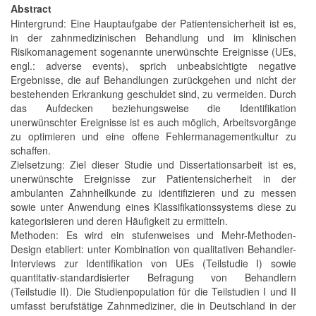
Abstract
Hintergrund: Eine Hauptaufgabe der Patientensicherheit ist es,
in der zahnmedizinischen Behandlung und im klinischen
Risikomanagement sogenannte unerwünschte Ereignisse (UEs,
engl.: adverse events), sprich unbeabsichtigte negative
Ergebnisse, die auf Behandlungen zurückgehen und nicht der
bestehenden Erkrankung geschuldet sind, zu vermeiden. Durch
das Aufdecken beziehungsweise die Identifikation
unerwünschter Ereignisse ist es auch möglich, Arbeitsvorgänge
zu optimieren und eine offene Fehlermanagementkultur zu
schaffen.
Zielsetzung: Ziel dieser Studie und Dissertationsarbeit ist es,
unerwünschte Ereignisse zur Patientensicherheit in der
ambulanten Zahnheilkunde zu identifizieren und zu messen
sowie unter Anwendung eines Klassifikationssystems diese zu
kategorisieren und deren Häufigkeit zu ermitteln.
Methoden: Es wird ein stufenweises und Mehr-Methoden-
Design etabliert: unter Kombination von qualitativen Behandler-
Interviews zur Identifikation von UEs (Teilstudie I) sowie
quantitativ-standardisierter Befragung von Behandlern
(Teilstudie II). Die Studienpopulation für die Teilstudien I und II
umfasst berufstätige Zahnmediziner, die in Deutschland in der