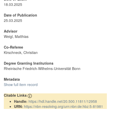
18.03.2025
Date of Publication
25.03.2025
Advisor
Weigl, Matthias
Co-Referee
Kirschneck, Christian
Degree Granting Institutions
Rheinische Friedrich-Wilhelms-Universität Bonn
Metadata
Show full item record
Citable Links
Handle:
https://hdl.handle.net/20.500.11811/12958
URN:
https://nbn-resolving.org/urn:nbn:de:hbz:5-81981