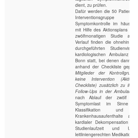
dient, zu prüfen.
Dafür werden die 50 Patient*in
Interventionsgrupp
Symptomkontrolle im häuslich
mit Hilfe des Aktionsplans zu 
zwölfmonatigen Studie aufge
Verlauf finden die ohnehin qua
durchgeführten Studienvisit
kardiologischen Ambulanz der
Bonn statt, bei denen dann di
anhand der Checkliste geprüf
Mitglieder der Kontrollgrupp
keine Intervention (Aktion
Checkliste) zusätzlich zu ihre
Follow-Ups in der Ambulanz.
E
nach Ablauf der zwölf Mon
Symptomlast im Sinne 
Klassifikation und st
Krankenhausaufenthalte auf
kardialer Dekompensation wä
Studienlaufzeit und Um
leitliniengerechten Medikation.