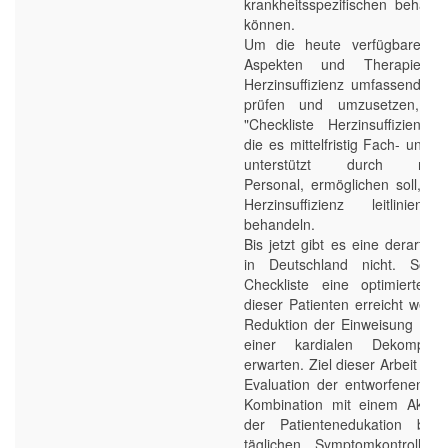
krankheitsspezifischen behand
können.
Um die heute verfügbare Vie
Aspekten und Therapieopti
Herzinsuffizienz umfassend indi
prüfen und umzusetzen, wu
"Checkliste Herzinsuffizienz" 
die es mittelfristig Fach- und 
unterstützt durch nicht-ä
Personal, ermöglichen soll, Pat
Herzinsuffizienz leitlinieng
behandeln.
Bis jetzt gibt es eine derartige
in Deutschland nicht. Sollt
Checkliste eine optimierte B
dieser Patienten erreicht werde
Reduktion der Einweisung z. B
einer kardialen Dekompens
erwarten. Ziel dieser Arbeit ist 
Evaluation der entworfenen Che
Kombination mit einem Aktion
der Patientenedukation bezü
täglichen Symptomkontrolle