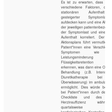
Es ist zu erwarten, dass die 
verschiedene Faktoren, die
stationären Aufenthalt 
gesteigerter Symptomlast
aufdecken kann und eine Abwe
der jeweiligen patientenbezoge
der Symptomlast und einem st
Aufenthalt korreliert. Der E
Aktionsplans führt vermutlich 
Patient*innen eine Verschlech
Symptomen wie Dy
Leistungsminderu
Flüssigkeitsretention frü
erkennen, was dann eine Optim
Behandlung (z.B. Intensivi
Diuretikatherapie bei d
Überwässerung) im ambulant
ermöglicht. Dies würde bedeu
bei Patient*innen durch den E
Checkliste und des Akti
Herzinsuffizienz währ
quartalsweise stattfi