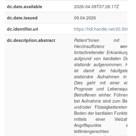
dc.date.available
2026-04-09T07:26:17Z
dc.date.issued
09.04.2026
dc.identifier.uri
https://hdl.handle.net/20.500.1
dc.description.abstract
Patient*innen mit chr
Herzinsuffizienz wer
fortschreitender Erkrankungsda
aufgrund von kardialen Dekom
stationär aufgenommen. Herzin
ist damit der häufigste G
stationäre Aufnahmen in Deu
Dies geht mit einer einges
Prognose und Lebensqualitä
Betroffenen einher.
Führende 
bei Aufnahme sind zum Beispi
und/oder Flüssigkeitsretenti
Boden der kardialen Funktionsst
mittels einer Vielzahl ef
Angriffspunkte stadien
leitliniengerecht