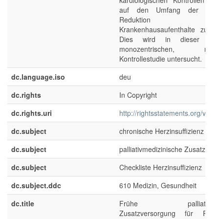
kardiologischen Kontrollen ein
auf den Umfang der Ther
Reduktion stati
Krankenhausaufenthalte zur F
Dies wird in dieser prosp
monozentrischen, random
Kontrollestudie untersucht.
dc.language.iso
deu
dc.rights
In Copyright
dc.rights.uri
http://rightsstatements.org/voca
dc.subject
chronische Herzinsuffizienz
dc.subject
palliativmedizinische Zusatzver
dc.subject
Checkliste Herzinsuffizienz
dc.subject.ddc
610 Medizin, Gesundheit
dc.title
Frühe palliativmediz
Zusatzversorgung für Pati