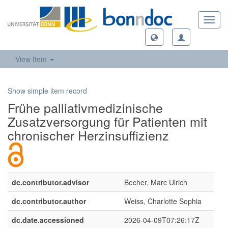
Toggl
navig
View Item
Show simple item record
Frühe palliativmedizinische
Zusatzversorgung für Patienten mit
chronischer Herzinsuffizienz
dc.contributor.advisor
Becher, Marc Ulrich
dc.contributor.author
Weiss, Charlotte Sophia
dc.date.accessioned
2026-04-09T07:26:17Z