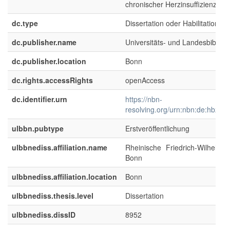
chronischer Herzinsuffizienz
dc.type
Dissertation oder Habilitation
dc.publisher.name
Universitäts- und Landesbibliot
dc.publisher.location
Bonn
dc.rights.accessRights
openAccess
dc.identifier.urn
https://nbn-
resolving.org/urn:nbn:de:hbz:5
ulbbn.pubtype
Erstveröffentlichung
ulbbnediss.affiliation.name
Rheinische Friedrich-Wilhelms-U
Bonn
ulbbnediss.affiliation.location
Bonn
ulbbnediss.thesis.level
Dissertation
ulbbnediss.dissID
8952