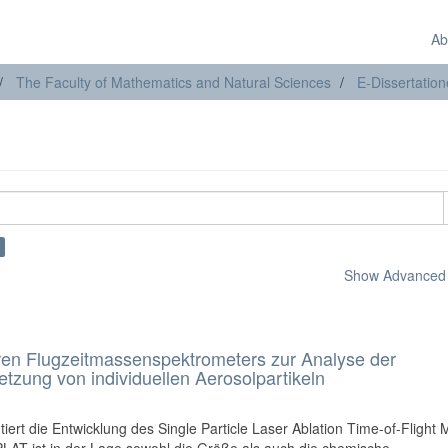
Ab
The Faculty of Mathematics and Natural Sciences
E-Dissertatio
Show Advanced F
aren Flugzeitmassenspektrometers zur Analyse der
ung von individuellen Aerosolpartikeln
iert die Entwicklung des Single Particle Laser Ablation Time-of-Flight