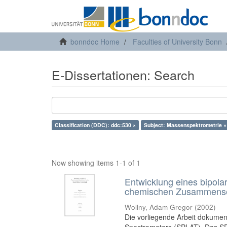
bonndoc Home
Faculties of University Bonn
E-Dissertationen: Search
Classification (DDC): ddc:530 ×
Subject: Massenspektrometrie ×
Now showing items 1-1 of 1
Entwicklung eines bipol
chemischen Zusammensetz
Wollny, Adam Gregor
(
2002
)
Die vorliegende Arbeit dokument