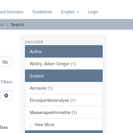
out bonndoc
Guidelines
English
Login
nen
Search
DISCOVER
Author
Go
Wollny, Adam Gregor (1)
Subject
ilters
Aerosole (1)
Einzelpartikelanalyse (1)
Massenspektrometrie (1)
... View More
 Mass