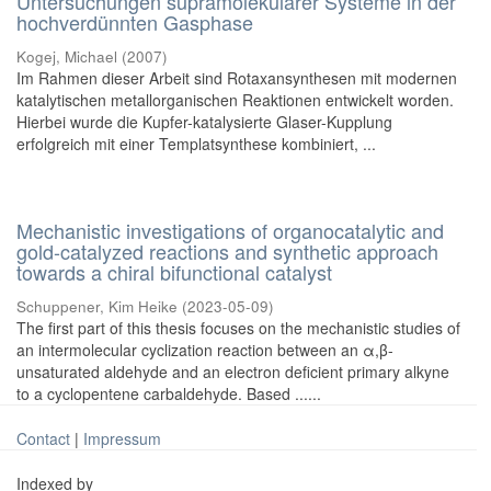
Untersuchungen supramolekularer Systeme in der
hochverdünnten Gasphase
Kogej, Michael
(
2007
)
Im Rahmen dieser Arbeit sind Rotaxansynthesen mit modernen
katalytischen metallorganischen Reaktionen entwickelt worden.
Hierbei wurde die Kupfer-katalysierte Glaser-Kupplung
erfolgreich mit einer Templatsynthese kombiniert, ...
Mechanistic investigations of organocatalytic and
gold-catalyzed reactions and synthetic approach
towards a chiral bifunctional catalyst
Schuppener, Kim Heike
(
2023-05-09
)
The first part of this thesis focuses on the mechanistic studies of
an intermolecular cyclization reaction between an α,β-
unsaturated aldehyde and an electron deficient primary alkyne
to a cyclopentene carbaldehyde. Based ......
Contact
|
Impressum
Indexed by