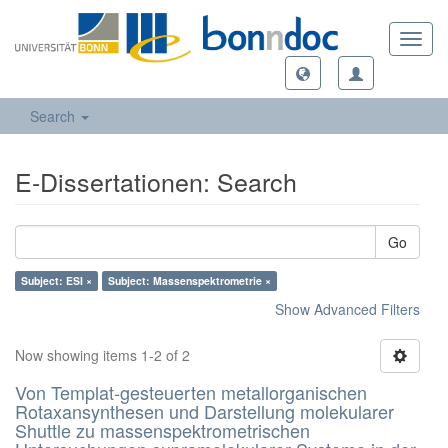
Toggl
navig
Search
E-Dissertationen: Search
Go
Subject: ESI ×
Subject: Massenspektrometrie ×
Show Advanced Filters
Now showing items 1-2 of 2
Von Templat-gesteuerten metallorganischen
Rotaxansynthesen und Darstellung molekularer
Shuttle zu massenspektrometrischen