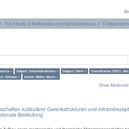
Ab
The Faculty of Mathematics and Natural Sciences
E-Dissertatio
insects ×
Subject: Infrarotdetektoren ×
Subject: Härte ×
Classification (DDC): ddc
ct: Gelenke ×
Author: Müller, Martin ×
Show Advanced F
schaften kutikulärer Gelenkstrukturen und Infrarotrezep
nktionale Bedeutung