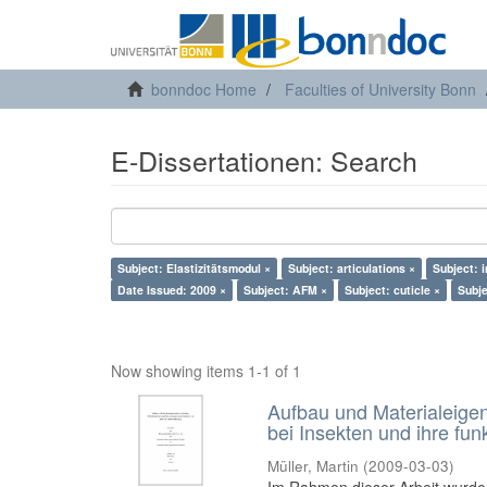
bonndoc Home
Faculties of University Bonn
E-Dissertationen: Search
Subject: Elastizitätsmodul ×
Subject: articulations ×
Subject: 
Date Issued: 2009 ×
Subject: AFM ×
Subject: cuticle ×
Subje
Now showing items 1-1 of 1
Aufbau und Materialeigen
bei Insekten und ihre fu
Müller, Martin
(
2009-03-03
)