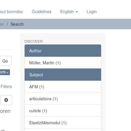
out bonndoc
Guidelines
English
Login
nen
Search
DISCOVER
Author
Go
Müller, Martin (1)
:570 ×
Subject
ilters
AFM (1)
articulations (1)
toren
cuticle (1)
Elastizitätsmodul (1)