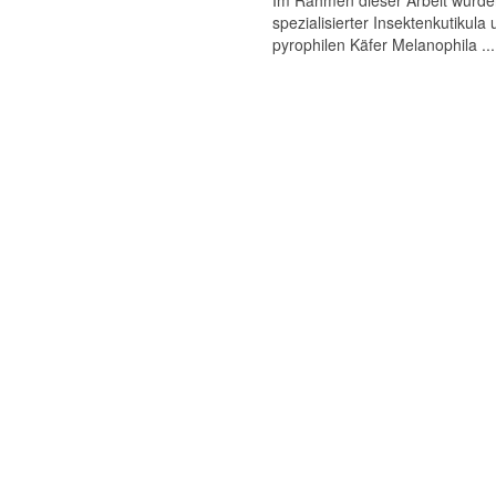
Im Rahmen dieser Arbeit wurde
spezialisierter Insektenkutikula
pyrophilen Käfer Melanophila ...