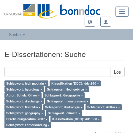
Toggl
navig
Suche
E-Dissertationen: Suche
Los
Schlagwort: high moutain ×
Klassifikation (DDC): ddc:910 ×
Schlagwort: hydrology ×
Schlagwort: Hochgebirge ×
Autor: Schulz, Oliver ×
Schlagwort: Geographie ×
Schlagwort: discharge ×
Schlagwort: measurement ×
Schlagwort: Marokko ×
Schlagwort: Hydrologie ×
Schlagwort: Abfluss ×
Schlagwort: geography ×
Schlagwort: climate ×
Erscheinungsdatum: 2007 ×
Klassifikation (DDC): ddc:550 ×
Schlagwort: Fernerkundung ×