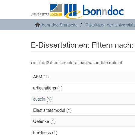
bonndoc Startseite
Fakultäten der Universitä
E-Dissertationen: Filtern nach
xmlui.dri2xhtml.structural.pagination-info.nototal
AFM (1)
articulations (1)
cuticle (1)
Elastizitätsmodul (1)
Gelenke (1)
hardness (1)