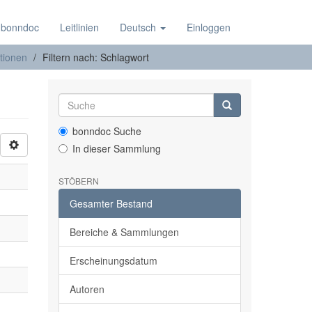
 bonndoc
Leitlinien
Deutsch
Einloggen
tionen
Filtern nach: Schlagwort
bonndoc Suche
In dieser Sammlung
STÖBERN
Gesamter Bestand
Bereiche & Sammlungen
Erscheinungsdatum
Autoren