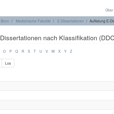
Über
t Bonn
Medizinische Fakultät
E-Dissertationen
Auflistung E-Di
-Dissertationen nach Klassifikation (DDC
O
P
Q
R
S
T
U
V
W
X
Y
Z
Los