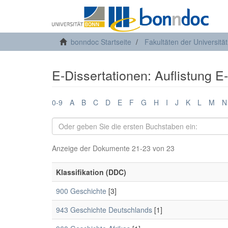
bonndoc Startseite
Fakultäten der Universitä
E-Dissertationen: Auflistung E
0-9
A
B
C
D
E
F
G
H
I
J
K
L
M
N
Anzeige der Dokumente 21-23 von 23
Klassifikation (DDC)
900 Geschichte
[3]
943 Geschichte Deutschlands
[1]