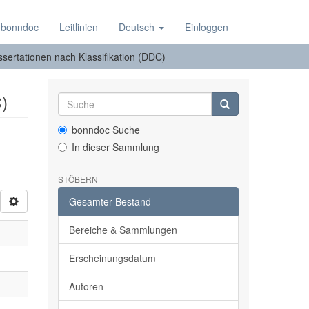
 bonndoc
Leitlinien
Deutsch
Einloggen
ssertationen nach Klassifikation (DDC)
)
bonndoc Suche
In dieser Sammlung
STÖBERN
Gesamter Bestand
Bereiche & Sammlungen
Erscheinungsdatum
Autoren