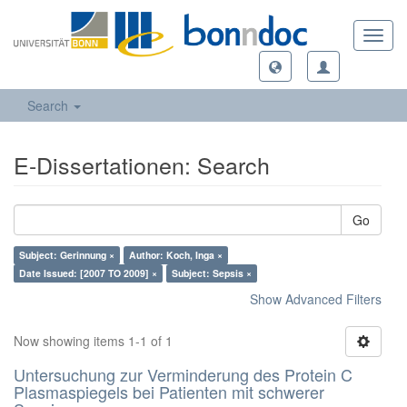
Toggl
navig
Search
E-Dissertationen: Search
Go
Subject: Gerinnung ×
Author: Koch, Inga ×
Date Issued: [2007 TO 2009] ×
Subject: Sepsis ×
Show Advanced Filters
Now showing items 1-1 of 1
Untersuchung zur Verminderung des Protein C
Plasmaspiegels bei Patienten mit schwerer