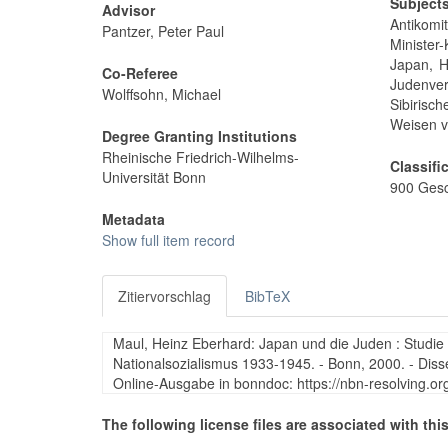
Subject
Advisor
Antikom
Pantzer, Peter Paul
Minister
Japan, H
Co-Referee
Judenver
Wolffsohn, Michael
Sibirisc
Weisen v
Degree Granting Institutions
Rheinische Friedrich-Wilhelms-
Classifi
Universität Bonn
900 Gesc
Metadata
Show full item record
Zitiervorschlag
BibTeX
Maul, Heinz Eberhard: Japan und die Juden : Studie 
Nationalsozialismus 1933-1945. - Bonn, 2000. - Disse
Online-Ausgabe in bonndoc: https://nbn-resolving.o
The following license files are associated with this