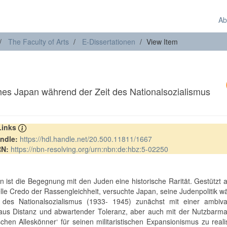
Ab
The Faculty of Arts
E-Dissertationen
View Item
ches Japan während der Zeit des Nationalsozialismus
 Links
ndle:
https://hdl.handle.net/20.500.11811/1667
RN:
https://nbn-resolving.org/urn:nbn:de:hbz:5-02250
t
n ist die Begegnung mit den Juden eine historische Rarität. Gestützt 
nelle Credo der Rassengleichheit, versuchte Japan, seine Judenpolitik 
 des Nationalsozialismus (1933- 1945) zunächst mit einer ambiva
aus Distanz und abwartender Toleranz, aber auch mit der Nutzbarm
schen Alleskönner‘ für seinen militaristischen Expansionismus zu reali