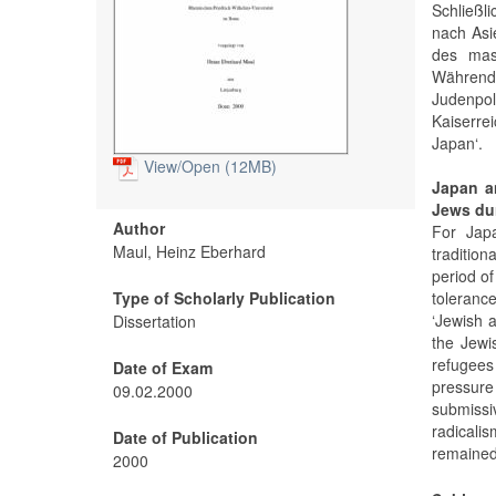
Schließl
nach Asi
des mas
Während 
Judenpol
Kaiserre
Japan‘.
View/
Open (12MB)
Japan a
Jews dur
Author
For Japa
Maul, Heinz Eberhard
tradition
period of
Type of Scholarly Publication
tolerance
‘Jewish a
Dissertation
the Jewi
refugees
Date of Exam
pressur
09.02.2000
submissi
radicali
Date of Publication
remained
2000