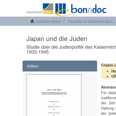
bonndoc Home
Faculties of University Bonn
Japan und die Juden
Studie über die Judenpolitik des Kaiserrei
1933-1945
Citable
Volltext
Ha
U
Abstrac
Für Japa
traditio
der Zeit
Haltung 
der ‘jüdi