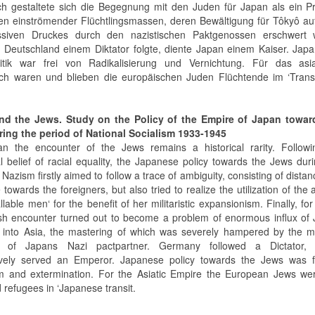
ich gestaltete sich die Begegnung mit den Juden für Japan als ein 
en einströmender Flüchtlingsmassen, deren Bewältigung für Tôkyô au
siven Druckes durch den nazistischen Paktgenossen erschwert 
Deutschland einem Diktator folgte, diente Japan einem Kaiser. Japa
itik war frei von Radikalisierung und Vernichtung. Für das asia
ich waren und blieben die europäischen Juden Flüchtende im ‘Trans
nd the Jews. Study on the Policy of the Empire of Japan towar
ing the period of National Socialism 1933-1945
n the encounter of the Jews remains a historical rarity. Followi
al belief of racial equality, the Japanese policy towards the Jews dur
 Nazism firstly aimed to follow a trace of ambiguity, consisting of dista
 towards the foreigners, but also tried to realize the utilization of the 
llable men‘ for the benefit of her militaristic expansionism. Finally, fo
sh encounter turned out to become a problem of enormous influx of 
 into Asia, the mastering of which was severely hampered by the m
e of Japans Nazi pactpartner. Germany followed a Dictator,
vely served an Emperor. Japanese policy towards the Jews was f
sm and extermination. For the Asiatic Empire the European Jews we
 refugees in ‘Japanese transit.