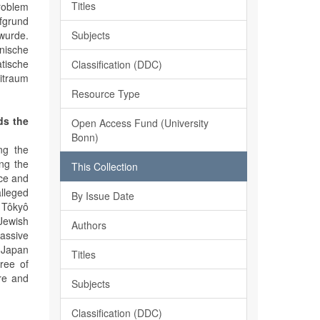
Titles
Problem
fgrund
Subjects
wurde.
nische
tische
Classification (DDC)
itraum
Resource Type
ds the
Open Access Fund (University
Bonn)
ng the
ing the
This Collection
nce and
alleged
By Issue Date
r Tôkyô
Jewish
Authors
assive
 Japan
Titles
ree of
re and
Subjects
Classification (DDC)