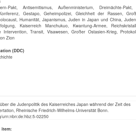
s
itern-Pakt, Antisemitismus, Außenministerium, Dreimächte-Pakt,
-Konferenz, Gestapo, Geheimpolizei, Gleichheit der Rassen, Gro
olocaust, Humanität, Japanismus, Juden in Japan und China, Judenpo
folgung, Kaiserreich Manchukuo, Kwantung-Armee, Reichskristall
he Intervention, Transit, Visawesen, Großer Ostasien-Krieg, Protoko
on Zion
cation (DDC)
hichte
über die Judenpolitik des Kaiserreiches Japan während der Zeit des
rtation, Rheinische Friedrich-Wilhelms-Universität Bonn.
rg/urn:nbn:de:hbz:5-02250
 item: