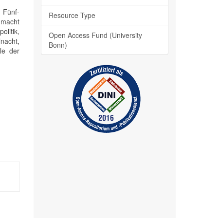
 Fünf-
Resource Type
ßmacht
litik,
Open Access Fund (University
nacht,
Bonn)
lle der