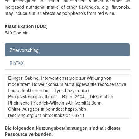
be investigated in further intervention studies whether an
increased nutritional intake of other flavonoids, e.g. flavonols,
may induce similar effects as polyphenols from red wine.
Klassifikation (DDC)
540 Chemie
Zitiervorschlag
BibTeX
Ellinger, Sabine: Interventionsstudie zur Wirkung von
moderatem Rotweinkonsum auf ausgewählte redoxsensitive
Immunfunktionen bei T-Lymphozyten und
Phagozytenpopulationen. - Bonn, 2004. - Dissertation,
Rheinische Friedrich-Wilhelms-Universität Bonn.
Online-Ausgabe in bonndoc: https://nbn-
resolving.org/urn:nbn:de:hbz:5n-03211
Die folgenden Nutzungsbestimmungen sind mit dieser
Ressource verbunden: