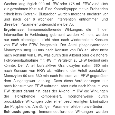
Wochen lang täglich 200 mL RW oder 175 mL ERW zusätzlich
zur gewohnten Kost auf. Eine Kontrollgruppe mit 25 Probanden
erhielt kein Getränk. Blutproben wurden morgens nüchtern vor
und nach der 6 wöchigen Intervention entnommen und
dieselben Parameter untersucht wie bei A).
Ergebnisse
: Immunmodulierende Wirkungen, die mit der
Intervention in Verbindung gebracht werden können, wurden
nur nach einmaligem, nicht aber nach wiederholtem Konsum
von RW oder ERW festgestellt. Der Anteil phagozytierender
Monozyten stieg 90 min nach Konsum von RW an, aber nicht
nach Konsum von ERW, was durch den Alkohol oder die höhere
Polyphenolaufnahme mit RW im Vergleich zu ERW bedingt sein
könnte. Der Anteil burstaktiver Granulozyten nahm 360 min
nach Konsum von ERW ab, während der Anteil burstaktiver
Monozyten 90 und 360 min nach Konsum von ERW gegenüber
dem Ausgangswert anstieg. Dass diese Veränderungen nur
nach Konsum von ERW auftraten, aber nicht nach Konsum von
RW, deutet darauf hin, dass der Alkohol im RW die Wirkungen
der Polyphenole kompensiert, möglicherweise durch
prooxidative Wirkungen oder einer beschleunigten Elimination
der Polyphenole. Alle übrigen Parameter blieben unverändert.
Schlussfolgerung
: Immunmodulierende Wirkungen wurden