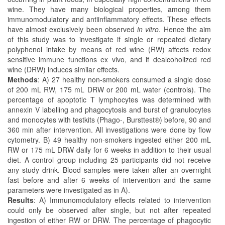
wine. They have many biological properties, among them
immunomodulatory and antiinflammatory effects. These effects
have almost exclusively been observed
in vitro
. Hence the aim
of this study was to investigate if single or repeated dietary
polyphenol intake by means of red wine (RW) affects redox
sensitive immune functions ex vivo, and if dealcoholized red
wine (DRW) induces similar effects.
Methods
: A) 27 healthy non-smokers consumed a single dose
of 200 mL RW, 175 mL DRW or 200 mL water (controls). The
percentage of apoptotic T lymphocytes was determined with
annexin V labelling and phagocytosis and burst of granulocytes
and monocytes with testkits (Phago-, Bursttest®) before, 90 and
360 min after intervention. All investigations were done by flow
cytometry. B) 49 healthy non-smokers ingested either 200 mL
RW or 175 mL DRW daily for 6 weeks in addition to their usual
diet. A control group including 25 participants did not receive
any study drink. Blood samples were taken after an overnight
fast before and after 6 weeks of intervention and the same
parameters were investigated as in A).
Results
: A) Immunomodulatory effects related to intervention
could only be observed after single, but not after repeated
ingestion of either RW or DRW. The percentage of phagocytic