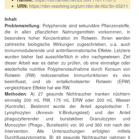
URN:
https://nbn-resolving.org/urn:nbn:de:hbz:5n-03211
Inhalt
Problemstellung
: Polyphenole sind sekundäre Pflanzenstoffe,
die in allen pflanzlichen Nahrungsmitteln vorkommen, in
besonders hoher Konzentration im Rotwein. Ihnen werden
zahlreiche biologische Wirkungen zugeschrieben, u.a. auch
immunmodulierende und antiinflammatorische Effekte. Letztere
wurden bisher fast ausschließlich
in vitro
nachgewiesen. Ziel
dieser Arbeit war es daher zu prüfen, ob eine einmalige oder
wiederholte nutritive Polyphenolaufnahme durch Konsum von
Rotwein (RW) redoxsensitive Immunfunktionen ex vivo
beeinflusst, und ob entalkoholisierter Rotwein (ERW)
vergleichbare Effekte hat wie RW.
Methoden
: A) 27 gesunde Nichtraucher tranken nüchtern
einmalig 200 mL RW, 175 mL ERW oder 200 mL Wasser
(Kontrolle). Bestimmt wurde der Anteil apoptotischer T-
Lymphozyten (Annexin V-Bindungstest) und der Anteil
phagozytierender und burstaktiver Granulozyten und
Monozyten (Phago-, Bursttest®) vor, 90 und 360 min nach der
Intervention. Alle Untersuchungen erfolgten mittels
Durchflusszytometrie. B) 49 gesunde Nichtraucher nahmen 6