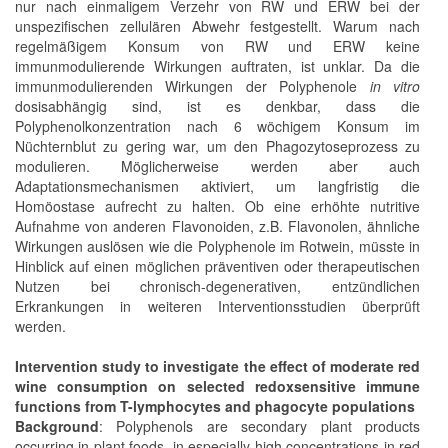
nur nach einmaligem Verzehr von RW und ERW bei der
unspezifischen zellulären Abwehr festgestellt. Warum nach
regelmäßigem Konsum von RW und ERW keine
immunmodulierende Wirkungen auftraten, ist unklar. Da die
immunmodulierenden Wirkungen der Polyphenole
in vitro
dosisabhängig sind, ist es denkbar, dass die
Polyphenolkonzentration nach 6 wöchigem Konsum im
Nüchternblut zu gering war, um den Phagozytoseprozess zu
modulieren. Möglicherweise werden aber auch
Adaptationsmechanismen aktiviert, um langfristig die
Homöostase aufrecht zu halten. Ob eine erhöhte nutritive
Aufnahme von anderen Flavonoiden, z.B. Flavonolen, ähnliche
Wirkungen auslösen wie die Polyphenole im Rotwein, müsste in
Hinblick auf einen möglichen präventiven oder therapeutischen
Nutzen bei chronisch-degenerativen, entzündlichen
Erkrankungen in weiteren Interventionsstudien überprüft
werden.
Intervention study to investigate the effect of moderate red
wine consumption on selected redoxsensitive immune
functions from T-lymphocytes and phagocyte populations
Background
: Polyphenols are secondary plant products
occurring in plant foods, in especially high concentrations in red