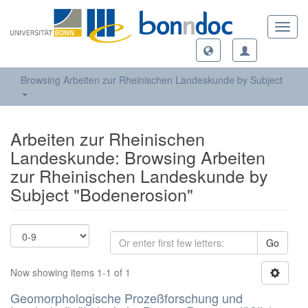
Toggl
navig
Browsing Arbeiten zur Rheinischen Landeskunde by Subject
Arbeiten zur Rheinischen
Landeskunde: Browsing Arbeiten
zur Rheinischen Landeskunde by
Subject "Bodenerosion"
Go
Now showing items 1-1 of 1
Geomorphologische Prozeßforschung und