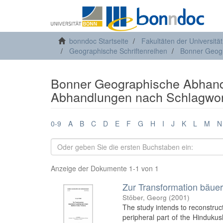
bonndoc Startseite
Fakultäten der Universitä
Geographische Schriftenreihen
Bonner Geog
Bonner Geographische Abhand
Abhandlungen nach Schlagwort
0-9
A
B
C
D
E
F
G
H
I
J
K
L
M
N
Anzeige der Dokumente 1-1 von 1
Zur Transformation bäuerl
Stöber, Georg
(
2001
)
The study intends to reconstruc
peripheral part of the Hinduku