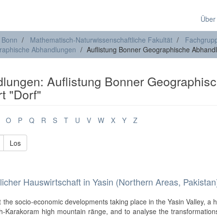
Über
t Bonn
Mathematisch-Naturwissenschaftliche Fakultät
Fachgrupp
raphische Abhandlungen
Auflistung Bonner Geographische Abhand
lungen: Auflistung Bonner Geographis
 "Dorf"
O
P
Q
R
S
T
U
V
W
X
Y
Z
Los
icher Hauswirtschaft in Yasin (Northern Areas, Pakistan
t the socio-economic developments taking place in the Yasin Valley, a h
sh-Karakoram high mountain ränge, and to analyse the transformations