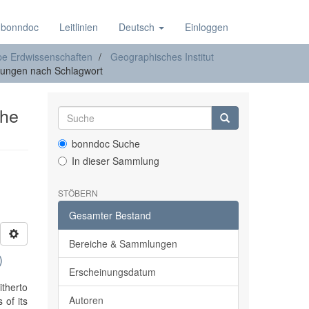
 bonndoc
Leitlinien
Deutsch
Einloggen
e Erdwissenschaften
Geographisches Institut
lungen nach Schlagwort
che
bonndoc Suche
In dieser Sammlung
STÖBERN
Gesamter Bestand
Bereiche & Sammlungen
)
Erscheinungsdatum
itherto
Autoren
 of its