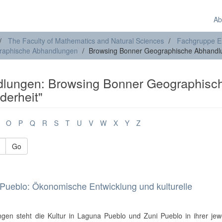
Ab
The Faculty of Mathematics and Natural Sciences
Fachgruppe E
raphische Abhandlungen
Browsing Bonner Geographische Abhandlu
lungen: Browsing Bonner Geographisc
derheit"
O
P
Q
R
S
T
U
V
W
X
Y
Z
Go
Pueblo: Ökonomische Entwicklung und kulturelle
gen steht die Kultur in Laguna Pueblo und Zuni Pueblo in ihrer jew