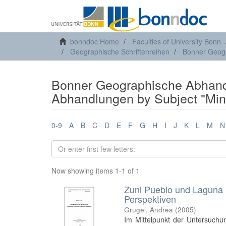
bonndoc Home
Faculties of University Bonn
Geographische Schriftenreihen
Bonner Geog
Bonner Geographische Abhand
Abhandlungen by Subject "Min
0-9
A
B
C
D
E
F
G
H
I
J
K
L
M
N
Now showing items 1-1 of 1
Zuni Pueblo und Laguna 
Perspektiven
Grugel, Andrea
(
2005
)
Im Mittelpunkt der Untersuchun