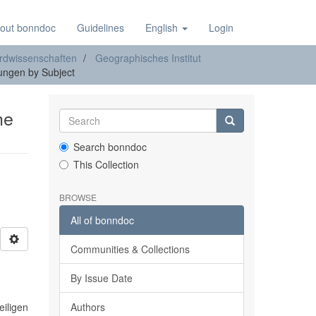
out bonndoc
Guidelines
English
Login
rdwissenschaften
Geographisches Institut
ngen by Subject
he
Search bonndoc
This Collection
BROWSE
All of bonndoc
Communities & Collections
By Issue Date
eiligen
Authors