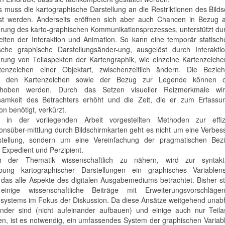
ts muss die kartographische Darstellung an die Restriktionen des Bild
t werden. Anderseits eröffnen sich aber auch Chancen in Bezug a
rung des karto-graphischen Kommunikationsprozesses, unterstützt du
eiten der Interaktion und Animation. So kann eine temporär statisc
sche graphische Darstellungsänder-ung, ausgelöst durch Interaktio
ierung von Teilaspekten der Kartengraphik, wie einzelne Kartenzeich
tenzeichen einer Objektart, zwischenzeitlich ändern. Die Bezie
n den Kartenzeichen sowie der Bezug zur Legende können o
ehoben werden. Durch das Setzen visueller Reizmerkmale wi
amkeit des Betrachters erhöht und die Zeit, die er zum Erfassu
on benötigt, verkürzt.
 in der vorliegenden Arbeit vorgestellten Methoden zur effiz
ionsüber-mittlung durch Bildschirmkarten geht es nicht um eine Verbe
stellung, sondern um eine Vereinfachung der pragmatischen Bez
 Expedient und Perzipient.
 der Thematik wissenschaftlich zu nähern, wird zur syntakt
ibung kartographischer Darstellungen ein graphisches Variablen
, das alle Aspekte des digitalen Ausgabemediums betrachtet. Bisher 
 einige wissenschaftliche Beiträge mit Erweiterungsvorschläg
nsystems im Fokus der Diskussion. Da diese Ansätze weitgehend unab
nder sind (nicht aufeinander aufbauen) und einige auch nur Teila
en, ist es notwendig, ein umfassendes System der graphischen Variab