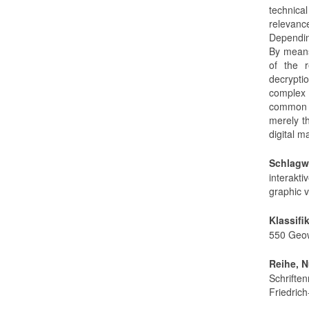
technical
relevance
Dependin
By means
of the r
decryptio
complex 
common g
merely t
digital m
Schlagw
interakt
graphic 
Klassifi
550 Geo
Reihe, 
Schriften
Friedrich