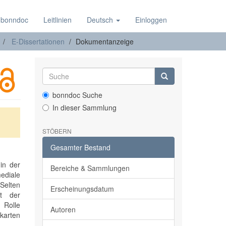
 bonndoc
Leitlinien
Deutsch
Einloggen
E-Dissertationen
Dokumentanzeige
bonndoc Suche
In dieser Sammlung
STÖBERN
Gesamter Bestand
in der
Bereiche & Sammlungen
ediale
 Selten
Erscheinungsdatum
ät der
 Rolle
Autoren
mkarten