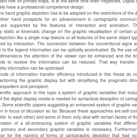
ant role on printed maps, is at the same time often neglected. Digital 
ely have a professional competence design.
e hand graphic depiction has to be adapted on the restrictions of the d
ther hand prospects for an advancement in cartographic communi
 are supported by the features of interaction and animation. T
y static or kinematic change on the graphic visualisation of certain p
epiction like a single map feature or all features of the same object ty
ved by interaction. The connection between the conventional signs 
 to the legend information can be optically accentuated. By the use of
 dimensions the attention of the viewer can be enhanced and the ti
ds to receive the information can be reduced. That way transfer 
phic information can be optimised.
ods of information transfer efficiency introduced in this thesis do n
fectioning the graphic display but with simplifying the pragmatic di
expedient and percipient.
entific approach to this topic a system of graphic variables that inclu
f the digital display media is needed for syntactical desciption of carto
n. Some scientific papers suggesting an enhanced system of graphic va
n in focus of dicussion so far. Because these approaches are self-co
efer to each other) and some of them only deal with certain facets of th
ration of a all-embracing system of graphic variables that differe
primary and secondary graphic variables is necessary. Furthermo
ogy for the naming of forms of cartographic depiction that had no 