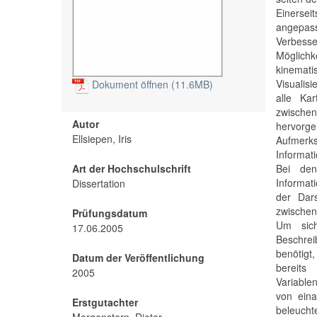
Einersei
angepass
Verbesse
Möglichk
kinemati
Visualis
Dokument öffnen (11.6MB)
alle Kar
zwische
Autor
hervorg
Ellsiepen, Iris
Aufmerks
Informati
Art der Hochschulschrift
Bei den
Informat
Dissertation
der Dar
zwischen
Prüfungsdatum
Um sich
17.06.2005
Beschre
benötigt
Datum der Veröffentlichung
bereits
2005
Variable
von eina
Erstgutachter
beleucht