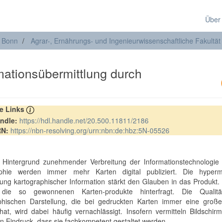
Über
t Bonn
Agrar-, Ernährungs- und Ingenieurwissenschaftliche Fakultät
mationsübermittlung durch
re Links
ndle:
https://hdl.handle.net/20.500.11811/2186
RN:
https://nbn-resolving.org/urn:nbn:de:hbz:5N-05526
Hintergrund zunehmender Verbreitung der Informationstechnologie 
aphie werden immer mehr Karten digital publiziert. Die hyperm
tung kartographischer Information stärkt den Glauben in das Produkt.
die so gewonnenen Karten-produkte hinterfragt. Die Qualit
phischen Darstellung, die bei gedruckten Karten immer eine große
 hat, wird dabei häufig vernachlässigt. Insofern vermitteln Bildschir
en Eindruck, dass sie fachkompetent gestaltet werden.