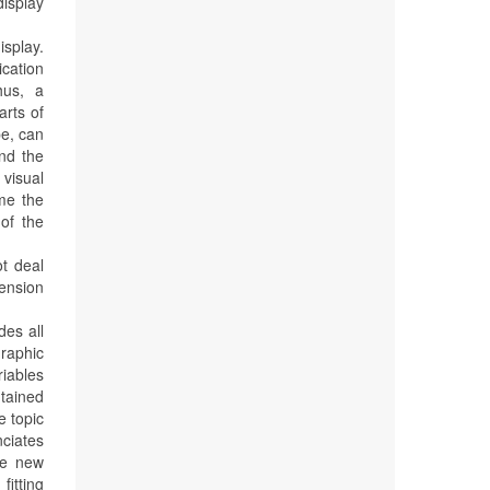
display
isplay.
cation
hus, a
arts of
pe, can
and the
 visual
me the
of the
ot deal
mension
des all
graphic
riables
ntained
e topic
nciates
re new
fitting