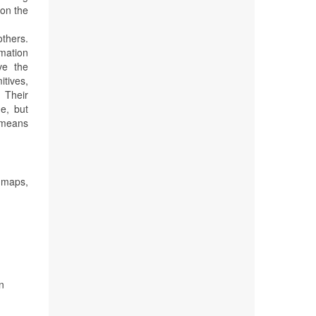
ion the
thers.
imation
ve the
itives,
 Their
e, but
s means
 maps,
n