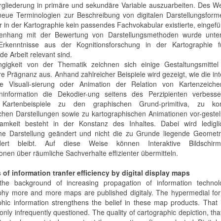
rgliederung in primäre und sekundäre Variable auszuarbeiten. Des W
eue Terminologien zur Beschreibung von digitalen Darstellungsforme
r in der Kartographie kein passendes Fachvokabular existierte, eingefü
nhang mit der Bewertung von Darstellungsmethoden wurde unter
Erkenntnisse aus der Kognitionsforschung in der Kartographie f
de Arbeit relevant sind.
gigkeit von der Thematik zeichnen sich einige Gestaltungsmittel
e Prägnanz aus. Anhand zahlreicher Beispiele wird gezeigt, wie die int
te Visuali-sierung oder Animation der Relation von Kartenzeich
information die Dekodier-ung seitens des Perzipienten verbesse
Kartenbeispiele zu den graphischen Grund-primitiva, zu ko
chen Darstellungen sowie zu kartographischen Animationen vor-gestell
mkeit besteht in der Konstanz des Inhaltes. Dabei wird ledigli
he Darstellung geändert und nicht die zu Grunde liegende Geometri
dert bleibt. Auf diese Weise können Interaktive Bildschirm
onen über räumliche Sachverhalte effizienter übermitteln.
of information tranfer efficiency by digital display maps
the background of increasing propagation of information technol
phy more and more maps are published digitaly. The hypermedial for
phic information strengthens the belief in these map products. That
only infrequently questioned. The quality of cartographic depiction, tha