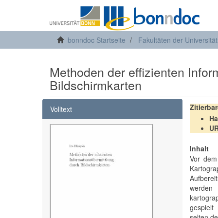
bonndoc Startseite
Fakultäten der Universitä
Methoden der effizienten Infor
Bildschirmkarten
Zitierba
Volltext
Ha
U
Inhalt
Vor dem 
Kartogr
Aufberei
werden 
kartogra
gespielt
selten d