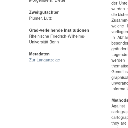
Morgenstern, Dieter
der Unte
wurden n
Zweitgutachter
die bishe
Plümer, Lutz
Zusamme
welche 
Grad-verleihende Institutionen
vorliegen
Rheinische Friedrich-Wilhelms-
In Abhän
Universität Bonn
besonder
geänder
Metadaten
Legenden
Zur Langanzeige
werden 
thematis
Gemeinsa
graphisc
unverän
Informati
Methods 
Against 
cartogra
cartogra
they are 