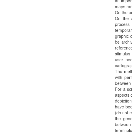
an import
maps rar
On the on
On the o
process
temporar
graphic d
be archi
reference
stimulus
user nee
cartogra
The meth
with per
between 
For a sci
aspects o
depictio
have bee
(do not r
the gene
between 
terminol