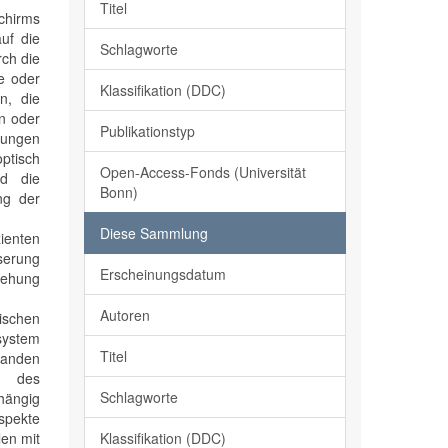
Titel
schirms
uf die
Schlagworte
rch die
he oder
Klassifikation (DDC)
n, die
en oder
Publikationstyp
hungen
ptisch
Open-Access-Fonds (Universität
rd die
Bonn)
ng der
Diese Sammlung
ienten
sserung
Erscheinungsdatum
iehung
Autoren
ischen
system
Titel
standen
en des
Schlagworte
hängig
spekte
Klassifikation (DDC)
len mit