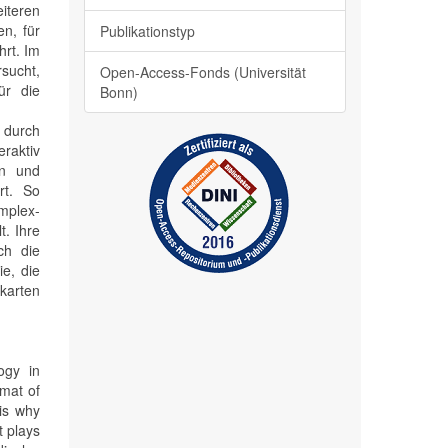
eiteren
n, für
Publikationstyp
hrt. Im
sucht,
Open-Access-Fonds (Universität
ür die
Bonn)
 durch
eraktiv
en und
rt. So
mplex-
t. Ihre
ch die
e, die
karten
ogy in
mat of
 is why
t plays