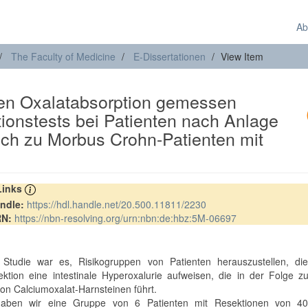
Ab
The Faculty of Medicine
E-Dissertationen
View Item
len Oxalatabsorption gemessen
ionstests bei Patienten nach Anlage
ich zu Morbus Crohn-Patienten mit
 Links
ndle:
https://hdl.handle.net/20.500.11811/2230
RN:
https://nbn-resolving.org/urn:nbn:de:hbz:5M-06697
t
 Studie war es, Risikogruppen von Patienten herauszustellen, di
ktion eine intestinale Hyperoxalurie aufweisen, die in der Folge z
von Calciumoxalat-Harnsteinen führt.
haben wir eine Gruppe von 6 Patienten mit Resektionen von 4