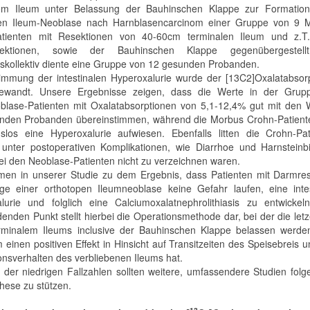
lem Ileum unter Belassung der Bauhinschen Klappe zur Formation
pen Ileum-Neoblase nach Harnblasencarcinom einer Gruppe von 9 
atienten mit Resektionen von 40-60cm terminalen Ileum und z.T
sektionen, sowie der Bauhinschen Klappe gegenübergestell
hskollektiv diente eine Gruppe von 12 gesunden Probanden.
immung der intestinalen Hyperoxalurie wurde der [13C2]Oxalatabsorp
gewandt. Unsere Ergebnisse zeigen, dass die Werte in der Grup
blase-Patienten mit Oxalatabsorptionen von 5,1-12,4% gut mit den 
nden Probanden übereinstimmen, während die Morbus Crohn-Patiente
los eine Hyperoxalurie aufwiesen. Ebenfalls litten die Crohn-Pat
 unter postoperativen Komplikationen, wie Diarrhoe und Harnsteinbi
ei den Neoblase-Patienten nicht zu verzeichnen waren.
en in unserer Studie zu dem Ergebnis, dass Patienten mit Darmres
ge einer orthotopen Ileumneoblase keine Gefahr laufen, eine intes
lurie und folglich eine Calciumoxalatnephrolithiasis zu entwickel
denden Punkt stellt hierbei die Operationsmethode dar, bei der die let
minalem Ileums inclusive der Bauhinschen Klappe belassen werde
 einen positiven Effekt in Hinsicht auf Transitzeiten des Speisebreis 
onsverhalten des verbliebenen Ileums hat.
 der niedrigen Fallzahlen sollten weitere, umfassendere Studien fol
hese zu stützen.