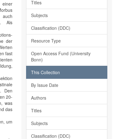
Titles
 einer
Morbus
Subjects
. auch
t. Als
Classification (DDC)
tions-
Resource Type
pe der
Werten
Open Access Fund (University
n fast
Bonn)
ienten
ldung,
This Collection
ektion
tinale
By Issue Date
n. Den
zen 20-
Authors
n, was
und das
Titles
gen, um
Subjects
Classification (DDC)