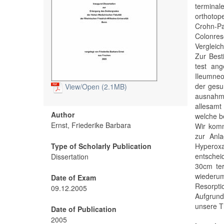
termina
orthoto
Crohn-P
Colonre
Vergleic
Zur Best
test an
Ileumneo
der gesu
View/
Open (2.1MB)
ausnahms
allesamt
Author
welche b
Ernst, Friederike Barbara
Wir komm
zur Anla
Type of Scholarly Publication
Hyperoxa
entschei
Dissertation
30cm ter
wiederum
Date of Exam
Resorpti
09.12.2005
Aufgrund
unsere T
Date of Publication
2005