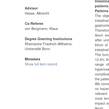
Intestin
patient
Advisor
Patients
Hesse, Albrecht
The obje
intestin
Co-Referee
gastroint
von Bergmann, Klaus
Therefor
ileum ex
Degree Granting Institutions
after ur
Rheinische Friedrich-Wilhelms-
60cm of 
Universität Bonn
intestina
The func
Metadata
12,4% th
Show full item record
range of
hyperoxa
complica
the patie
We come 
no hazar
relevant 
most ter
impact o
ileum.