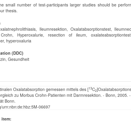
he small number of test-participants larger studies should be perfo
ur thesis.
s
xalatnephrolithiasis, Ileumresektion, Oxalatabsorptionstest, Ileumne
rohn, Hyperoxalurie, resection of ileum, oxalateabsorptiontest,
er, hyperoxaluria
cation (DDC)
zin, Gesundheit
13
stinalen Oxalatabsorption gemessen mittels des [
C
]Oxalatabsorptions
2
ergleich zu Morbus Crohn-Patienten mit Darmresektion. - Bonn, 2005. -
tät Bonn.
rg/urn:nbn:de:hbz:5M-06697
 item: