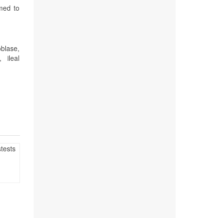
rmed to
oblase,
 ileal
tests