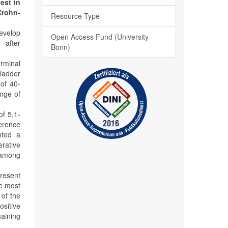
est in
Crohn-
Resource Type
develop
Open Access Fund (University
 after
Bonn)
erminal
bladder
 of 40-
ange of
of 5,1-
ference
nted a
rative
d among
present
he most
 of the
ositive
maining