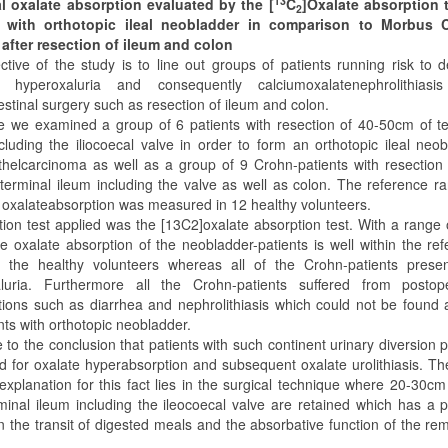
13
al oxalate absorption evaluated by the [
C
]Oxalate absorption t
2
s with orthotopic ileal neobladder in comparison to Morbus 
 after resection of ileum and colon
ctive of the study is to line out groups of patients running risk to 
al hyperoxaluria and consequently calciumoxalatenephrolithiasis
estinal surgery such as resection of ileum and colon.
e we examined a group of 6 patients with resection of 40-50cm of t
cluding the iliocoecal valve in order to form an orthotopic ileal neo
othelcarcinoma as well as a group of 9 Crohn-patients with resection
terminal ileum including the valve as well as colon. The reference r
l oxalateabsorption was measured in 12 healthy volunteers.
tion test applied was the [13C2]oxalate absorption test. With a range 
e oxalate absorption of the neobladder-patients is well within the re
 the healthy volunteers whereas all of the Crohn-patients prese
luria. Furthermore all the Crohn-patients suffered from postope
tions such as diarrhea and nephrolithiasis which could not be foun
nts with orthotopic neobladder.
to the conclusion that patients with such continent urinary diversion 
d for oxalate hyperabsorption and subsequent oxalate urolithiasis. T
explanation for this fact lies in the surgical technique where 20-30cm
minal ileum including the ileocoecal valve are retained which has a p
n the transit of digested meals and the absorbative function of the re