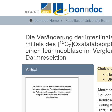
bonndoc Home
Faculties of University Bonn
Die Veränderung der intestina
13
mittels des [
C
]Oxalatabsorpt
2
einer Ileumneoblase im Vergle
Darmresektion
Citable
Volltext
Ha
U
Abstrac
Ziel der
Darmrese
Bildung 
Hierzu 