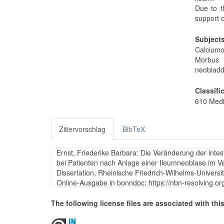
Due to t
support o
Subject
Calciumo
Morbus C
neobladd
Classifi
610 Medi
Zitiervorschlag
BibTeX
Ernst, Friederike Barbara: Die Veränderung der inte
bei Patienten nach Anlage einer Ileumneoblase im V
Dissertation, Rheinische Friedrich-Wilhelms-Universi
Online-Ausgabe in bonndoc: https://nbn-resolving.o
The following license files are associated with this