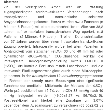
Abstract
Ziel der vorliegenden Arbeit war die Erfassung
zugangsbedingter zerebrovaskulärer Veränderungen nach
transsylvischer und transkortikaler selektiver
Amygdalohippokampektomie. Hierzu wurden n=10 Patienten (5
Männer, 5 Frauen) mit einem durchschnittlichen Alter von 38,2
Jahren auf extraaxialem transsylvischem Weg operiert, n=8
Patienten (2 Männer, 6 Frauen) mit einem Durchschnittsalter
von 37 Jahren wurden über einen intraaxialen transkortikalen
Zugang operiert. Intraoperativ wurde bei allen Patienten in
Abhängigkeit vom statischen (etCO
33 und 40 mmHg) oder
2
dynamischen etCO
-Verlauf (CO
-Challenge) kortikal die
2
2
intrakapilläre Hämoglobinoxygenierung mittels EMPHO II
(%SO
), die kortikale Perfusion mittels Laserdoppler und die
2
intravasale Blutflussgeschwindigkeit durch einen Mikrodoppler
gemessen. In der
transsylvischen Untersuchungsgruppe
konnte
im Rahmen der
steady state Messungen
eine signifikante
Zunahme der ermittelten Mittelwerte der Mediane der %SO
-
2
Werte präresektionell um 15,7% von etCO
33 mmHg nach 40
2
mmHg festgestellt werden (49,00±3,27 vs 56,70±2,15).
Postresektionell war hierbei eine Zunahme um 3,07%
gegenüber dem Ausgangswert zu verzeichnen (63,50±2,02 vs
65,45±3,05). In der
transkortikalen Untersuchungsgruppe
war