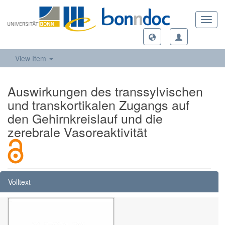
Toggl
navig
View Item
Auswirkungen des transsylvischen
und transkortikalen Zugangs auf
den Gehirnkreislauf und die
zerebrale Vasoreaktivität
Volltext