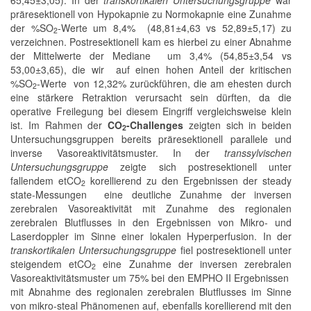
präresektionell von Hypokapnie zu Normokapnie eine Zunahme
der %SO
-Werte um 8,4% (48,81±4,63 vs 52,89±5,17) zu
2
verzeichnen. Postresektionell kam es hierbei zu einer Abnahme
der Mittelwerte der Mediane um 3,4% (54,85±3,54 vs
53,00±3,65), die wir auf einen hohen Anteil der kritischen
%SO
-Werte von 12,32% zurückführen, die am ehesten durch
2
eine stärkere Retraktion verursacht sein dürften, da die
operative Freilegung bei diesem Eingriff vergleichsweise klein
ist. Im Rahmen der
CO
-Challenges
zeigten sich in beiden
2
Untersuchungsgruppen bereits präresektionell parallele und
inverse Vasoreaktivitätsmuster. In der
transsylvischen
Untersuchungsgruppe
zeigte sich postresektionell unter
fallendem etCO
korellierend zu den Ergebnissen der steady
2
state-Messungen eine deutliche Zunahme der inversen
zerebralen Vasoreaktivität mit Zunahme des regionalen
zerebralen Blutflusses in den Ergebnissen von Mikro- und
Laserdoppler im Sinne einer lokalen Hyperperfusion. In der
transkortikalen Untersuchungsgruppe
fiel postresektionell unter
steigendem etCO
eine Zunahme der inversen zerebralen
2
Vasoreaktivitätsmuster um 75% bei den EMPHO II Ergebnissen
mit Abnahme des regionalen zerebralen Blutflusses im Sinne
von mikro-steal Phänomenen auf, ebenfalls korellierend mit den