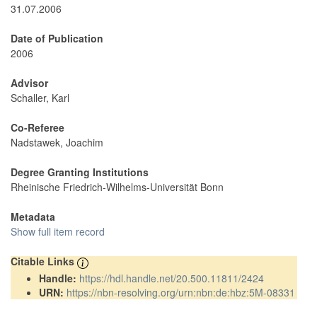
31.07.2006
Date of Publication
2006
Advisor
Schaller, Karl
Co-Referee
Nadstawek, Joachim
Degree Granting Institutions
Rheinische Friedrich-Wilhelms-Universität Bonn
Metadata
Show full item record
Citable Links
Handle:
https://hdl.handle.net/20.500.11811/2424
URN:
https://nbn-resolving.org/urn:nbn:de:hbz:5M-08331