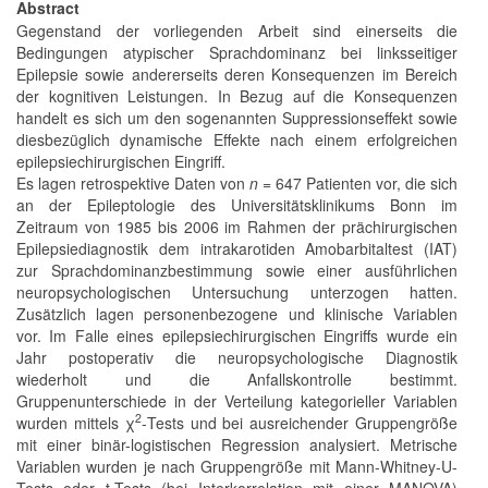
Abstract
Gegenstand der vorliegenden Arbeit sind einerseits die
Bedingungen atypischer Sprachdominanz bei linksseitiger
Epilepsie sowie andererseits deren Konsequenzen im Bereich
der kognitiven Leistungen. In Bezug auf die Konsequenzen
handelt es sich um den sogenannten Suppressionseffekt sowie
diesbezüglich dynamische Effekte nach einem erfolgreichen
epilepsiechirurgischen Eingriff.
Es lagen retrospektive Daten von
n
= 647 Patienten vor, die sich
an der Epileptologie des Universitätsklinikums Bonn im
Zeitraum von 1985 bis 2006 im Rahmen der prächirurgischen
Epilepsiediagnostik dem intrakarotiden Amobarbitaltest (IAT)
zur Sprachdominanzbestimmung sowie einer ausführlichen
neuropsychologischen Untersuchung unterzogen hatten.
Zusätzlich lagen personenbezogene und klinische Variablen
vor. Im Falle eines epilepsiechirurgischen Eingriffs wurde ein
Jahr postoperativ die neuropsychologische Diagnostik
wiederholt und die Anfallskontrolle bestimmt.
Gruppenunterschiede in der Verteilung kategorieller Variablen
2
wurden mittels χ
-Tests und bei ausreichender Gruppengröße
mit einer binär-logistischen Regression analysiert. Metrische
Variablen wurden je nach Gruppengröße mit Mann-Whitney-U-
Tests oder t-Tests (bei Interkorrelation mit einer MANOVA)