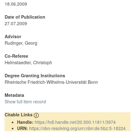
18.06.2009
Date of Publication
27.07.2009
Advisor
Rudinger, Georg
Co-Referee
Helmstaedter, Christoph
Degree Granting Institutions
Rheinische Friedrich-Wilhelms-Universität Bonn
Metadata
Show full item record
Citable Links
Handle:
https://hdl.handle.net/20.500.11811/3974
URN:
https://nbn-resolving.org/urn:nbn:de:hbz:5-18224