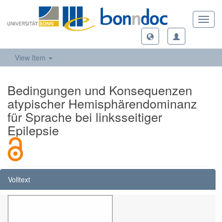
Toggl
navig
View Item
Bedingungen und Konsequenzen
atypischer Hemisphärendominanz
für Sprache bei linksseitiger
Epilepsie
Volltext