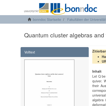
bonndoc Startseite
Fakultäten der Universitä
Quantum cluster algebras and 
Zitierba
Volltext
Ha
U
Inhalt
Let Q be 
quiver. 
their Au
correspo
universa
algebra 
deforma