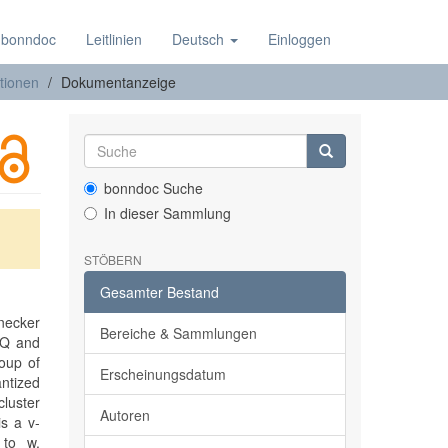
 bonndoc
Leitlinien
Deutsch
Einloggen
tionen
Dokumentanzeige
bonndoc Suche
In dieser Sammlung
STÖBERN
Gesamter Bestand
onecker
Bereiche & Sammlungen
 Q and
oup of
Erscheinungsdatum
antized
cluster
Autoren
is a v-
 to w.