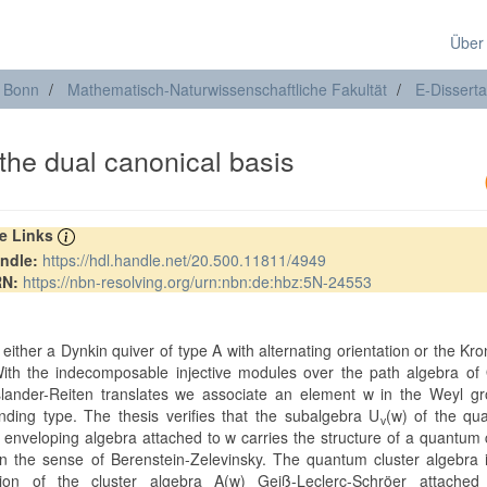
Über
t Bonn
Mathematisch-Naturwissenschaftliche Fakultät
E-Disserta
the dual canonical basis
re Links
ndle:
https://hdl.handle.net/20.500.11811/4949
RN:
https://nbn-resolving.org/urn:nbn:de:hbz:5N-24553
either a Dynkin quiver of type A with alternating orientation or the Kr
With the indecomposable injective modules over the path algebra of
slander-Reiten translates we associate an element w in the Weyl gr
nding type. The thesis verifies that the subalgebra U
(w) of the qu
v
l enveloping algebra attached to w carries the structure of a quantum 
in the sense of Berenstein-Zelevinsky. The quantum cluster algebra 
tion of the cluster algebra A(w) Geiß-Leclerc-Schröer attached