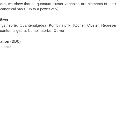
ore, we show that all quantum cluster variables are elements in the 
 canonical basis (up to a power of v).
örter
ungstheorie, Quantenalgebra, Kombinatorik, Köcher, Cluster, Represe
Quantum algebra, Combinatorics, Quiver
kation (DDC)
hematik