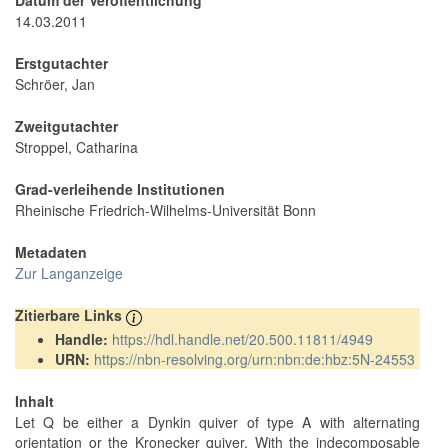
Datum der Veröffentlichung
14.03.2011
Erstgutachter
Schröer, Jan
Zweitgutachter
Stroppel, Catharina
Grad-verleihende Institutionen
Rheinische Friedrich-Wilhelms-Universität Bonn
Metadaten
Zur Langanzeige
Zitierbare Links
Handle:
https://hdl.handle.net/20.500.11811/4949
URN:
https://nbn-resolving.org/urn:nbn:de:hbz:5N-24553
Inhalt
Let Q be either a Dynkin quiver of type A with alternating
orientation or the Kronecker quiver. With the indecomposable