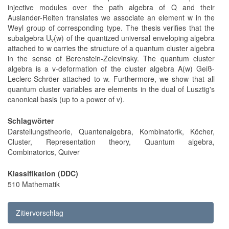
injective modules over the path algebra of Q and their
Auslander-Reiten translates we associate an element w in the
Weyl group of corresponding type. The thesis verifies that the
subalgebra U
(w) of the quantized universal enveloping algebra
v
attached to w carries the structure of a quantum cluster algebra
in the sense of Berenstein-Zelevinsky. The quantum cluster
algebra is a v-deformation of the cluster algebra A(w) Geiß-
Leclerc-Schröer attached to w. Furthermore, we show that all
quantum cluster variables are elements in the dual of Lusztig's
canonical basis (up to a power of v).
Schlagwörter
Darstellungstheorie, Quantenalgebra, Kombinatorik, Köcher,
Cluster, Representation theory, Quantum algebra,
Combinatorics, Quiver
Klassifikation (DDC)
510 Mathematik
Zitiervorschlag