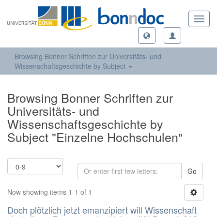
Toggl
navig
Browsing Bonner Schriften zur Universitäts- und
Wissenschaftsgeschichte by Subject
Browsing Bonner Schriften zur
Universitäts- und
Wissenschaftsgeschichte by
Subject "Einzelne Hochschulen"
Go
Now showing items 1-1 of 1
Doch plötzlich jetzt emanzipiert will Wissenschaft