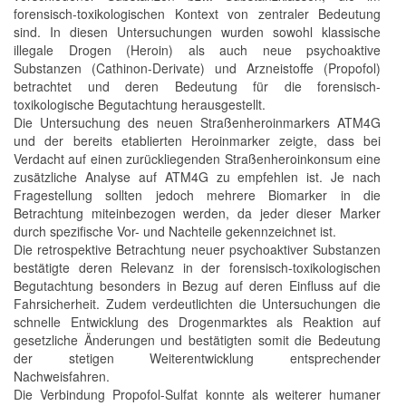
forensisch-toxikologischen Kontext von zentraler Bedeutung
sind. In diesen Untersuchungen wurden sowohl klassische
illegale Drogen (Heroin) als auch neue psychoaktive
Substanzen (Cathinon-Derivate) und Arzneistoffe (Propofol)
betrachtet und deren Bedeutung für die forensisch-
toxikologische Begutachtung herausgestellt.
Die Untersuchung des neuen Straßenheroinmarkers ATM4G
und der bereits etablierten Heroinmarker zeigte, dass bei
Verdacht auf einen zurückliegenden Straßenheroinkonsum eine
zusätzliche Analyse auf ATM4G zu empfehlen ist. Je nach
Fragestellung sollten jedoch mehrere Biomarker in die
Betrachtung miteinbezogen werden, da jeder dieser Marker
durch spezifische Vor- und Nachteile gekennzeichnet ist.
Die retrospektive Betrachtung neuer psychoaktiver Substanzen
bestätigte deren Relevanz in der forensisch-toxikologischen
Begutachtung besonders in Bezug auf deren Einfluss auf die
Fahrsicherheit. Zudem verdeutlichten die Untersuchungen die
schnelle Entwicklung des Drogenmarktes als Reaktion auf
gesetzliche Änderungen und bestätigten somit die Bedeutung
der stetigen Weiterentwicklung entsprechender
Nachweisfahren.
Die Verbindung Propofol-Sulfat konnte als weiterer humaner