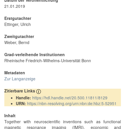
Datum der Veröffentlichung
21.01.2019
Erstgutachter
Ettinger, Ulrich
Zweitgutachter
Weber, Bernd
Grad-verleihende Institutionen
Rheinische Friedrich-Wilhelms-Universität Bonn
Metadaten
Zur Langanzeige
Zitierbare Links
Handle:
https://hdl.handle.net/20.500.11811/8129
URN:
https://nbn-resolving.org/urn:nbn:de:hbz:5-52951
Inhalt
Together with neuroscientific inventions such as functional
magnetic resonance imaging (fMRI), economic and