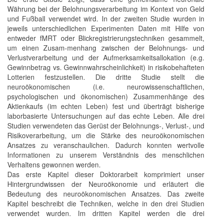
Währung bei der Belohnungsverarbeitung im Kontext von Geld
und Fußball verwendet wird. In der zweiten Studie wurden in
jeweils unterschiedlichen Experimenten Daten mit Hilfe von
entweder fMRT oder Blickregistrierungstechniken gesammelt,
um einen Zusam-menhang zwischen der Belohnungs- und
Verlustverarbeitung und der Aufmerksamkeitsallokation (e.g.
Gewinnbetrag vs. Gewinnwahrscheinlichkeit) in risikobehafteten
Lotterien festzustellen. Die dritte Studie stellt die
neuroökonomischen (i.e. neurowissenschaftlichen,
psychologischen und ökonomischen) Zusammenhänge des
Aktienkaufs (im echten Leben) fest und überträgt bisherige
laborbasierte Untersuchungen auf das echte Leben. Alle drei
Studien verwendeten das Gerüst der Belohnungs-, Verlust-, und
Risikoverarbeitung, um die Stärke des neuroökonomischen
Ansatzes zu veranschaulichen. Dadurch konnten wertvolle
Informationen zu unserem Verständnis des menschlichen
Verhaltens gewonnen werden.
Das erste Kapitel dieser Doktorarbeit komprimiert unser
Hintergrundwissen der Neuroökonomie und erläutert die
Bedeutung des neuroökonomischen Ansatzes. Das zweite
Kapitel beschreibt die Techniken, welche in den drei Studien
verwendet wurden. Im dritten Kapitel werden die drei