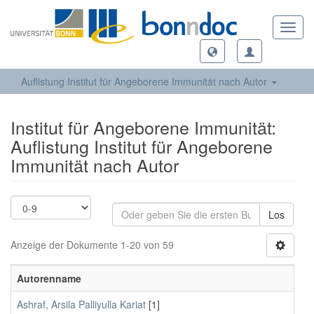
Toggl
navig
Auflistung Institut für Angeborene Immunität nach Autor
Institut für Angeborene Immunität:
Auflistung Institut für Angeborene
Immunität nach Autor
Los
Anzeige der Dokumente 1-20 von 59
Autorenname
Ashraf, Arsila Palliyulla Kariat
[1]