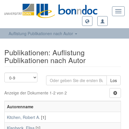
Toggl
navig
Auflistung Publikationen nach Autor
Publikationen: Auflistung
Publikationen nach Autor
Los
Anzeige der Dokumente 1-2 von 2
Autorenname
Kitchen, Robert A.
[1]
Klapheck, Elisa
[1]