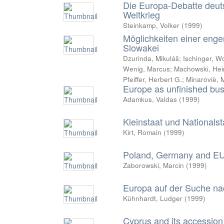
Die Europa-Debatte deuts
Weltkrieg
Steinkamp, Volker
(
1999
)
Möglichkeiten einer eng
Slowakei
Dzurinda, Mikuláš
;
Ischinger, W
Wenig, Marcus
;
Machowski, Hei
Pfeiffer, Herbert G.
;
Minaroviè, 
Europe as unfinished busi
Adamkus, Valdas
(
1999
)
Kleinstaat und Nationalst
Kirt, Romain
(
1999
)
Poland, Germany and EU e
Zaborowski, Marcin
(
1999
)
Europa auf der Suche nac
Kühnhardt, Ludger
(
1999
)
Cyprus and its accession