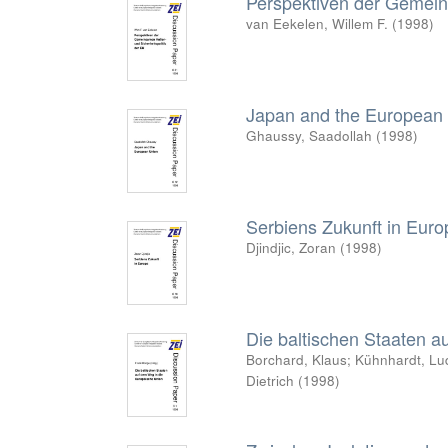
Perspektiven der Gemein
van Eekelen, Willem F.
(
1998
)
Japan and the European
Ghaussy, Saadollah
(
1998
)
Serbiens Zukunft in Euro
Djindjic, Zoran
(
1998
)
Die baltischen Staaten a
Borchard, Klaus
;
Kühnhardt, Lu
Dietrich
(
1998
)