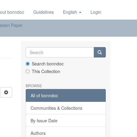
out bonndoc
Guidelines
English
Login
ssion Paper
Search bonndoc
This Collection
BROWSE
All of bonndoc
Communities & Collections
By Issue Date
Authors