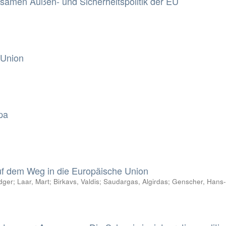
samen Außen- und Sicherheitspolitik der EU
 Union
pa
uf dem Weg in die Europäische Union
dger
;
Laar, Mart
;
Birkavs, Valdis
;
Saudargas, Algirdas
;
Genscher, Hans