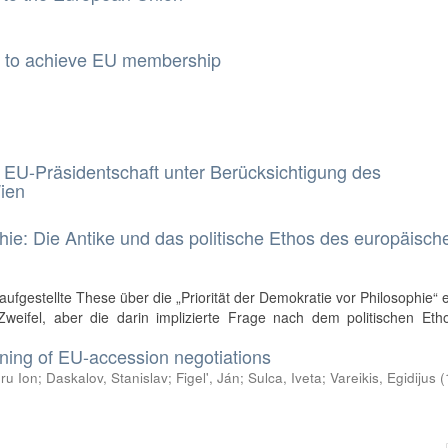
on to achieve EU membership
n EU-Präsidentschaft unter Berücksichtigung des
ien
ie: Die Antike und das politische Ethos des europäisch
aufgestellte These über die „Priorität der Demokratie vor Philosophie“ 
ifel, aber die darin implizierte Frage nach dem politischen Eth
ening of EU-accession negotiations
ru Ion
;
Daskalov, Stanislav
;
Figel', Ján
;
Sulca, Iveta
;
Vareikis, Egidijus
(