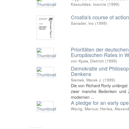
Kasoulides, Ioannis
(
1999
)
Croatia's course of acti
Sanader, Ivo
(
1999
)
Prioritäten der deutsche
Europäischen Rates in W
von Kyaw, Dietrich
(
1999
)
Demokratie und Philosoph
Denkens
Siemek, Marek J.
(
1999
)
Die von Richard Rorty unlängst 
zwar manche Bedenken und Zwe
modernen ...
A pledge for an early op
Wenig, Marcus
;
Herlea, Alexand