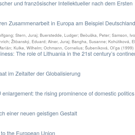
cher und französischer Intellektueller nach dem Ersten
eren Zusammenarbeit in Europa am Beispiel Deutschland
olfgang
;
Stern, Juraj
;
Buerstedde, Ludger
;
Beòuška, Peter
;
Samson, Iv
nrich
;
Žitòanský, Eduard
;
Alner, Juraj
;
Bangha, Susanne
;
Kohútiková, E
Maríán
;
Kulke, Wilhelm
;
Ochmann, Cornelius
;
Šubeníková, Ol’ga
(
1999
)
ness: The role of Lithuania in the 21st century’s contine
aat im Zeitalter der Globalisierung
nlargement: the rising prominence of domestic politics
h einer neuen geistigen Gestalt
 to the European Union