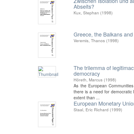
Zwischen Isolation und a
Abseits?
Kux, Stephan
(
1998
)
Greece, the Balkans and
Veremis, Thanos
(
1998
)
The trilemma of legitimac
democracy
Höreth, Marcus
(
1998
)
As the European Communities 
there is a need for democratic 
extent than ...
European Monetary Union
Staal, Eric Richard
(
1999
)