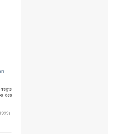
en
erregte
os des
1999
)