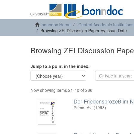
bonndoc Home
Central Academic Institutions
Browsing ZEI Discussion Paper by Issue Date
Browsing ZEI Discussion Pape
Jump to a point in the index:
Now showing items 21-40 of 286
Der Friedensprozeß im N
Primo, Avi
(
1998
)