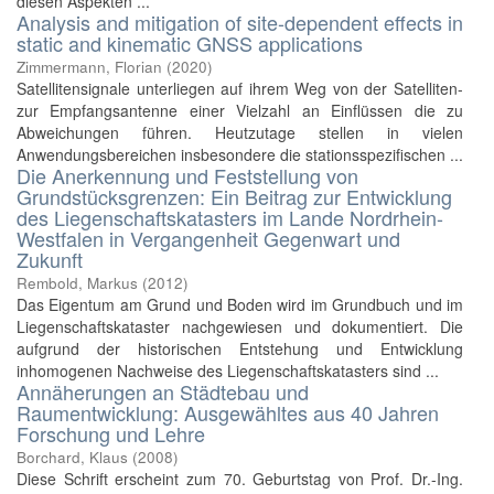
diesen Aspekten ...
Analysis and mitigation of site-dependent effects in
static and kinematic GNSS applications
Zimmermann, Florian
(
2020
)
Satellitensignale unterliegen auf ihrem Weg von der Satelliten-
zur Empfangsantenne einer Vielzahl an Einflüssen die zu
Abweichungen führen. Heutzutage stellen in vielen
Anwendungsbereichen insbesondere die stationsspezifischen ...
Die Anerkennung und Feststellung von
Grundstücksgrenzen: Ein Beitrag zur Entwicklung
des Liegenschaftskatasters im Lande Nordrhein-
Westfalen in Vergangenheit Gegenwart und
Zukunft
Rembold, Markus
(
2012
)
Das Eigentum am Grund und Boden wird im Grundbuch und im
Liegenschaftskataster nachgewiesen und dokumentiert. Die
aufgrund der historischen Entstehung und Entwicklung
inhomogenen Nachweise des Liegenschaftskatasters sind ...
Annäherungen an Städtebau und
Raumentwicklung: Ausgewähltes aus 40 Jahren
Forschung und Lehre
Borchard, Klaus
(
2008
)
Diese Schrift erscheint zum 70. Geburtstag von Prof. Dr.-Ing.