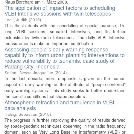
Klaus Borchard am 1. März 2008.
The application of impact factors to scheduling
VLBI Intensive sessions with twin telescopes
Leek, Judith
(
2015
)
This thesis deals with the scheduling of special purpose, 1h-
long VLBI sessions, so-called Intensives, and its further
extension by twin radio telescopes. The daily VLBI Intensive
measurements make an important contribution ...
Assessing people´s early warning response
capability to inform urban planning interventions to
reduce vulnerability to tsunamis: case study of
Padang City, Indonesia
Setiadi, Neysa Jacqueline
(
2014
)
In the last decade, more emphasis is given on the human
aspect of early warning or the attribute of “people-centered”
early warning systems. This study seeks to better understand
the specific conditions that shape people´s ...
Atmospheric refraction and turbulence in VLBI
data analysis
Halsig, Sebastian
(
2018
)
The progress in further improving the quality of results derived
by space-geodetic techniques observing in the radio frequency
domain, such as Very Long Baseline Interferometry (VLBI) or