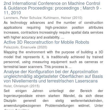
2nd International Conference on Machine Control
& Guidance Proceedings: proceedings ; March 9 -
11, 2010
Lammers, Peter Schulze; Kuhlmann, Heiner
(
2010
)
As technology advances and the number of construction
applications requiring high-precision position attributes
increases, contractors increasingly require spatial data services
with higher accuracy and availability. ...
Active 3D Reconstruction for Mobile Robots
Palazzolo, Emanuele
(
2020
)
Mapping the environment with the purpose of building a 3D
model that represents it, is traditionally achieved by trained
personnel, using measuring equipment such as cameras or
terrestrial laser scanners. This process is ...
Analyse der Konfiguration bei der Approximation
ungleichmäßig abgetasteter Oberflächen auf Basis
von Nivellements und terrestrischen Laserscans
Holst, Christoph
(
2015
)
Seit einigen Jahren unterliegt der Bereich der
Ingenieurgeodäsie einem starken Wandel, da sich diese
Disziplin generell den stetig weiterentwickelnden,
anwendungsbezogenen Problemstellungen widmet. Unter