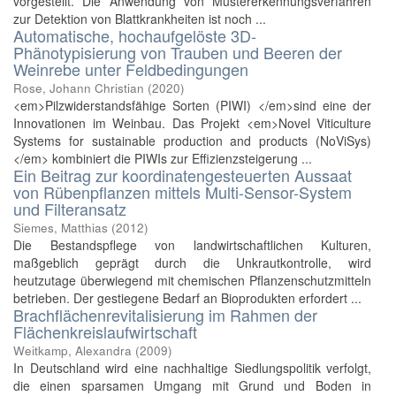
vorgestellt. Die Anwendung von Mustererkennungsverfahren
zur Detektion von Blattkrankheiten ist noch ...
Automatische, hochaufgelöste 3D-
Phänotypisierung von Trauben und Beeren der
Weinrebe unter Feldbedingungen
Rose, Johann Christian
(
2020
)
<em>Pilzwiderstandsfähige Sorten (PIWI) </em>sind eine der
Innovationen im Weinbau. Das Projekt <em>Novel Viticulture
Systems for sustainable production and products (NoViSys)
</em> kombiniert die PIWIs zur Effizienzsteigerung ...
Ein Beitrag zur koordinatengesteuerten Aussaat
von Rübenpflanzen mittels Multi-Sensor-System
und Filteransatz
Siemes, Matthias
(
2012
)
Die Bestandspflege von landwirtschaftlichen Kulturen,
maßgeblich geprägt durch die Unkrautkontrolle, wird
heutzutage überwiegend mit chemischen Pflanzenschutzmitteln
betrieben. Der gestiegene Bedarf an Bioprodukten erfordert ...
Brachflächenrevitalisierung im Rahmen der
Flächenkreislaufwirtschaft
Weitkamp, Alexandra
(
2009
)
In Deutschland wird eine nachhaltige Siedlungspolitik verfolgt,
die einen sparsamen Umgang mit Grund und Boden in