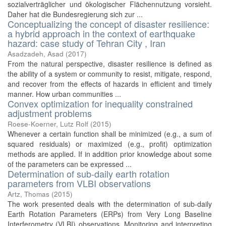
sozialverträglicher und ökologischer Flächennutzung vorsieht.
Daher hat die Bundesregierung sich zur ...
Conceptualizing the concept of disaster resilience:
a hybrid approach in the context of earthquake
hazard: case study of Tehran City , Iran
Asadzadeh, Asad
(
2017
)
From the natural perspective, disaster resilience is defined as
the ability of a system or community to resist, mitigate, respond,
and recover from the effects of hazards in efficient and timely
manner. How urban communities ...
Convex optimization for inequality constrained
adjustment problems
Roese-Koerner, Lutz Rolf
(
2015
)
Whenever a certain function shall be minimized (e.g., a sum of
squared residuals) or maximized (e.g., profit) optimization
methods are applied. If in addition prior knowledge about some
of the parameters can be expressed ...
Determination of sub-daily earth rotation
parameters from VLBI observations
Artz, Thomas
(
2015
)
The work presented deals with the determination of sub-daily
Earth Rotation Parameters (ERPs) from Very Long Baseline
Interferometry (VLBI) observations. Monitoring and interpreting