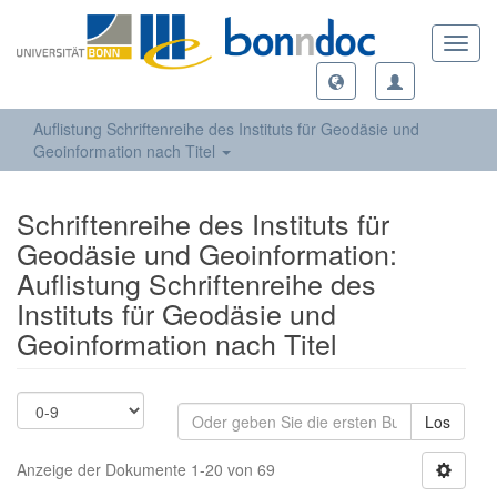
Toggl
navig
Auflistung Schriftenreihe des Instituts für Geodäsie und
Geoinformation nach Titel
Schriftenreihe des Instituts für
Geodäsie und Geoinformation:
Auflistung Schriftenreihe des
Instituts für Geodäsie und
Geoinformation nach Titel
Los
Anzeige der Dokumente 1-20 von 69