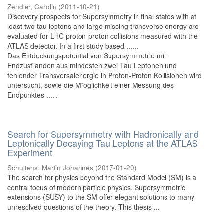
Zendler, Carolin
(
2011-10-21
)
Discovery prospects for Supersymmetry in final states with at
least two tau leptons and large missing transverse energy are
evaluated for LHC proton-proton collisions measured with the
ATLAS detector. In a first study based ......
Das Entdeckungspotential von Supersymmetrie mit
Endzust¨anden aus mindesten zwei Tau Leptonen und
fehlender Transversalenergie in Proton-Proton Kollisionen wird
untersucht, sowie die M¨oglichkeit einer Messung des
Endpunktes ......
Search for Supersymmetry with Hadronically and
Leptonically Decaying Tau Leptons at the ATLAS
Experiment
Schultens, Martin Johannes
(
2017-01-20
)
The search for physics beyond the Standard Model (SM) is a
central focus of modern particle physics. Supersymmetric
extensions (SUSY) to the SM offer elegant solutions to many
unresolved questions of the theory. This thesis ...