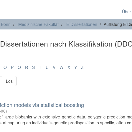
Über
t Bonn
Medizinische Fakultät
E-Dissertationen
Auflistung E-Di
-Dissertationen nach Klassifikation (DDC
O
P
Q
R
S
T
U
V
W
X
Y
Z
Los
tion models via statistical boosting
-06
)
y of large biobanks with extensive genetic data, polygenic prediction m
t capturing an individual's genetic predisposition to specific, often c