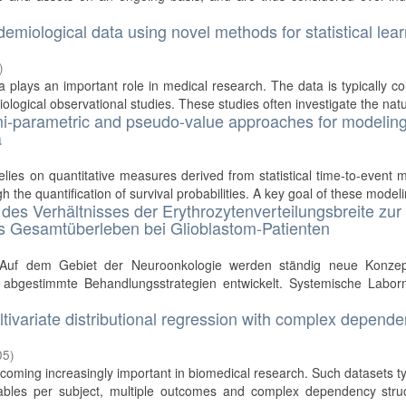
demiological data using novel methods for statistical lea
)
a plays an important role in medical research. The data is typically co
iological observational studies. These studies often investigate the natur
i-parametric and pseudo-value approaches for modelin
a
relies on quantitative measures derived from statistical time-to-event 
 the quantification of survival probabilities. A key goal of these modelin
des Verhältnisses der Erythrozytenverteilungsbreite zur
s Gesamtüberleben bei Glioblastom-Patienten
> Auf dem Gebiet der Neuroonkologie werden ständig neue Konzep
en abgestimmte Behandlungsstrategien entwickelt. Systemische Labor
ultivariate distributional regression with complex depend
05
)
oming increasingly important in biomedical research. Such datasets ty
ables per subject, multiple outcomes and complex dependency struc