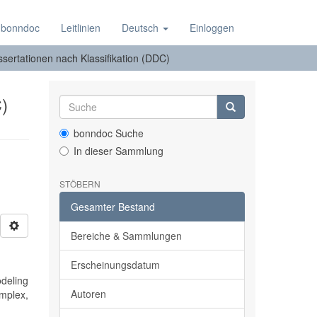
 bonndoc
Leitlinien
Deutsch
Einloggen
ssertationen nach Klassifikation (DDC)
)
bonndoc Suche
In dieser Sammlung
STÖBERN
Gesamter Bestand
Bereiche & Sammlungen
Erscheinungsdatum
odeling
Autoren
omplex,