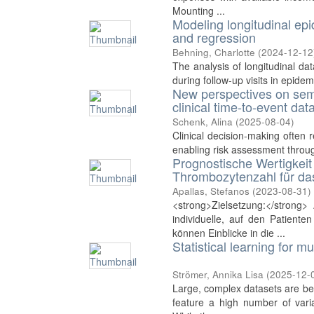
Mounting ...
Modeling longitudinal epi
and regression
Behning, Charlotte
(
2024-12-12
The analysis of longitudinal dat
during follow-up visits in epidem
New perspectives on sem
clinical time-to-event dat
Schenk, Alina
(
2025-08-04
)
Clinical decision-making often 
enabling risk assessment through
Prognostische Wertigkeit 
Thrombozytenzahl für da
Apallas, Stefanos
(
2023-08-31
)
<strong>Zielsetzung:</strong
individuelle, auf den Patient
können Einblicke in die ...
Statistical learning for m
Strömer, Annika Lisa
(
2025-12-
Large, complex datasets are bec
feature a high number of vari