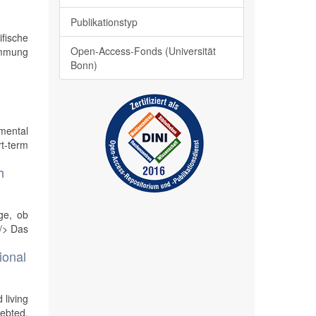
Publikationstyp
ifische
Open-Access-Fonds (Universität
immung
Bonn)
mental
rt-term
h
ge, ob
 /> Das
ional
 living
ebted.