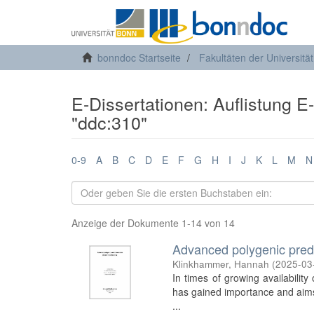
bonndoc Startseite
Fakultäten der Universitä
E-Dissertationen: Auflistung E
"ddc:310"
0-9
A
B
C
D
E
F
G
H
I
J
K
L
M
N
Anzeige der Dokumente 1-14 von 14
Advanced polygenic predic
Klinkhammer, Hannah
(
2025-03
In times of growing availabilit
has gained importance and aims a
...