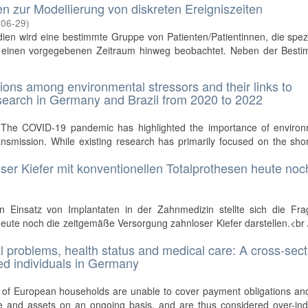
n zur Modellierung von diskreten Ereigniszeiten
-06-29
)
udien wird eine bestimmte Gruppe von Patienten/Patientinnen, die spez
über einen vorgegebenen Zeitraum hinweg beobachtet. Neben der Best
tions among environmental stressors and their links to
earch in Germany and Brazil from 2020 to 2022
 The COVID-19 pandemic has highlighted the importance of environ
transmission. While existing research has primarily focused on the sho
oser Kiefer mit konventionellen Totalprothesen heute noc
Einsatz von Implantaten in der Zahnmedizin stellte sich die Fra
heute noch die zeitgemäße Versorgung zahnloser Kiefer darstellen.<br
l problems, health status and medical care: A cross-sect
ed individuals in Germany
of European households are unable to cover payment obligations and
e and assets on an ongoing basis, and are thus considered over-ind