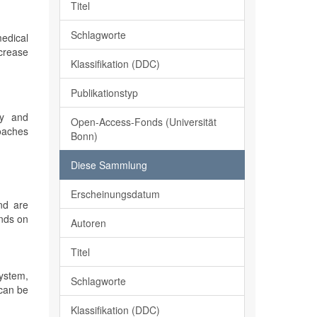
Titel
Schlagworte
edical
crease
Klassifikation (DDC)
Publikationstyp
ty and
Open-Access-Fonds (Universität
roaches
Bonn)
Diese Sammlung
Erscheinungsdatum
nd are
ends on
Autoren
Titel
system,
Schlagworte
 can be
Klassifikation (DDC)