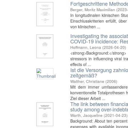
Fortgeschrittene Methode
Berger, Moritz Maximilian
(
2023
In longitudinalen klinischen St
Einschlusskriterien erfüllt, 
von klinischen ...
Investigating the associa
COVID-19 incidence: Res
Hoffmann, Leona
(
2026-04-20
)
<strong>Background:</strong>
stressors in influencing viral 
effects of ...
Ist die Versorgung zahnl
zeitgemäß?
Walther, Christiane
(
2006
)
Mit dem immer umfassenderen 
konventionelle Totalprothesen 
Ziel dieser Arbeit ...
The link between financia
study among over-indebt
Warth, Jacqueline
(
2021-04-23
)
Background: About ten percent 
expenses with available incom