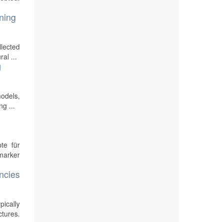
rning
llected
al ...
g
models,
g ...
te für
marker
encies
pically
tures.