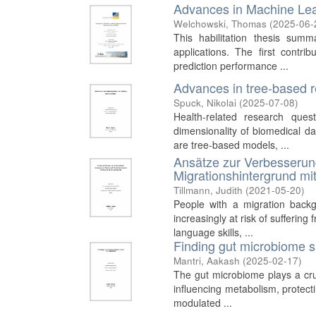
Advances in Machine Lear
Welchowski, Thomas
(
2025-06-
This habilitation thesis summ
applications. The first cont
prediction performance ...
Advances in tree-based r
Spuck, Nikolai
(
2025-07-08
)
Health-related research que
dimensionality of biomedical d
are tree-based models, ...
Ansätze zur Verbesserun
Migrationshintergrund mi
Tillmann, Judith
(
2021-05-20
)
People with a migration back
increasingly at risk of suffer
language skills, ...
Finding gut microbiome sig
Mantri, Aakash
(
2025-02-17
)
The gut microbiome plays a cruc
influencing metabolism, protect
modulated ...