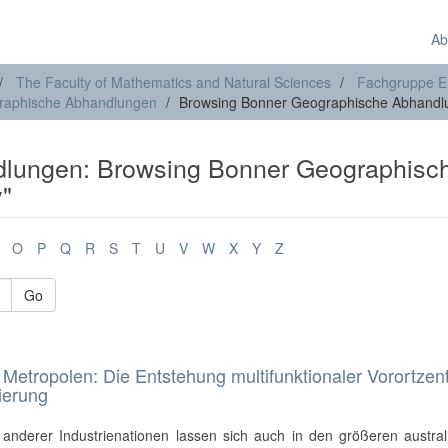
Ab
The Faculty of Mathematics and Natural Sciences
Fachgruppe E
raphische Abhandlungen
Browsing Bonner Geographische Abhandlu
lungen: Browsing Bonner Geographisc
y"
O
P
Q
R
S
T
U
V
W
X
Y
Z
Go
 Metropolen: Die Entstehung multifunktionaler Vorortzen
ierung
 anderer Industrienationen lassen sich auch in den größeren austral