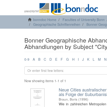
bonndoc Home
Faculties of University Bonn
Geographische Schriftenreihen
Bonner Geog
Bonner Geographische Abhand
Abhandlungen by Subject "Cit
0-9
A
B
C
D
E
F
G
H
I
J
K
L
M
N
Now showing items 1-1 of 1
Neue Cities australischer
als Folge der Suburbanis
Braun, Boris
(
1996
)
Wie in zahlreichen Metropolen