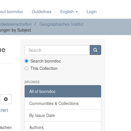
out bonndoc
Guidelines
English
Login
rdwissenschaften
Geographisches Institut
ngen by Subject
he
Search bonndoc
This Collection
BROWSE
All of bonndoc
Communities & Collections
tren
By Issue Date
ischen
Authors