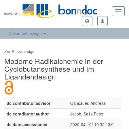
Toggl
navig
Dokumentanzeige
Zur Kurzanzeige
Moderne Radikalchemie in der
Cyclobutansynthese und im
Ligandendesign
dc.contributor.advisor
Gansäuer, Andreas
dc.contributor.author
Jacob, Saša Peter
dc.date.accessioned
2020-04-10T19:32:13Z