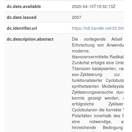
dc.date.available
2020-04-10T19:32:13Z
dc.date.issued
2007
dc.identifier.uri
https://hdl.handle.net/20.500.1
dc.description.abstract
Die vorliegende Arbeit d
Erforschung von Anwendungen
moderne, katalyt
titanocenvermittelte Radikalche
Zunächst erfolgte eine Untersu
Titanocen katalysierten, radika
exo
-Zyklisierung zur S
funktionalisierter Cyclobutane
synthetisierten Modellsystem
Zyklisierungsversuche durchge
konnte gezeigt werden, dass
erfolgreiche Zyklisie
Cyclobutanen die korrekte Verte
Polaritäten innerhalb des Radi
eine notwendige, aber
hinreichende Bedingung dar