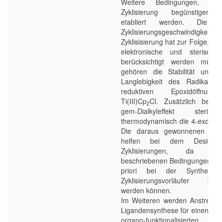
Weitere Bedingungen, wel
Zyklisierung begünstigen,
etabliert werden. Die l
Zyklisierungsgeschwindigkeit d
Zyklisisierung hat zur Folge, da
elektronische und sterische
berücksichtigt werden müss
gehören die Stabilität und d
Langlebigkeit des Radikals 
reduktiven Epoxidöffnun
Ti(III)Cp
Cl. Zusätzlich begün
2
gem-Dialkyleffekt steri
thermodynamisch die 4-
exo
-Zyk
Die daraus gewonnenen Erke
helfen bei dem Design w
Zyklisierungen, da di
beschriebenen Bedingungen in 
priori bei der Synthese 
Zyklisierungsvorläufer berüc
werden können.
Im Weiteren werden Anstrengu
Ligandensynthese für einen all
organo-funktionalisierten