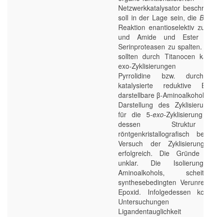
Netzwerkkatalysator beschriebe
soll in der Lage sein, die
Bayli
Reaktion enantioselektiv zu kat
und Amide und Ester ge
Serinproteasen zu spalten. Als
sollten durch Titanocen kataly
exo-Zyklisierungen zugä
Pyrrolidine bzw. durch T
katalysierte reduktive Epoxi
darstellbare β-Aminoalkohole di
Darstellung des Zyklisierungsv
für die 5-
exo
-Zyklisierung g
dessen Struktur 
röntgenkristallografisch best
Versuch der Zyklisierung w
erfolgreich. Die Gründe hier
unklar. Die Isolierung
Aminoalkohols, scheit
synthesebedingten Verunreini
Epoxid. Infolgedessen konnt
Untersuchungen
Ligandentauglichkeit durc