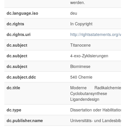
werden.
dc.language.iso
deu
dc.rights
In Copyright
dc.rights.uri
http://rightsstatements.org/voca
dc.subject
Titanocene
dc.subject
4-exo-Zyklisierungen
dc.subject
Biomimese
dc.subject.ddc
540 Chemie
dc.title
Moderne Radikalchemie
Cyclobutansynthese 
Ligandendesign
dc.type
Dissertation oder Habilitation
dc.publisher.name
Universitäts- und Landesbibliot