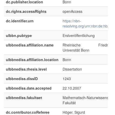
dc.publisher.location
Bonn
dc.rights.accessRights
openAccess
dc.identifier.urn
https://nbn-
resolving.org/urn:nbn:de:hbz:5
ulbbn.pubtype
Erstveröffentlichung
ulbbnediss.affiliation.name
Rheinische Friedrich-Wi
Universität Bonn
ulbbnediss.affiliation.location
Bonn
ulbbnediss.thesis.level
Dissertation
ulbbnediss.dissID
1243
ulbbnediss.date.accepted
22.10.2007
ulbbnediss.fakultaet
Mathematisch-Naturwissenschaf
Fakultät
dc.contributor.coReferee
Höger, Sigurd