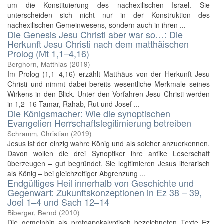
um die Konstituierung des nachexilischen Israel. Sie
unterscheiden sich nicht nur in der Konstruktion des
nachexilischen Gemeinwesens, sondern auch in ihren ...
Die Genesis Jesu Christi aber war so…: Die
Herkunft Jesu Christi nach dem matthäischen
Prolog (Mt 1,1–4,16)
Berghorn, Matthias
(
2019
)
Im Prolog (1,1–4,16) erzählt Matthäus von der Herkunft Jesu
Christi und nimmt dabei bereits wesentliche Merkmale seines
Wirkens in den Blick. Unter den Vorfahren Jesu Christi werden
in 1,2–16 Tamar, Rahab, Rut und Josef ...
Die Königsmacher: Wie die synoptischen
Evangelien Herrschaftslegitimierung betreiben
Schramm, Christian
(
2019
)
Jesus ist der einzig wahre König und als solcher anzuerkennen.
Davon wollen die drei Synoptiker ihre antike Leserschaft
überzeugen – gut begründet. Sie legitimieren Jesus literarisch
als König – bei gleichzeitiger Abgrenzung ...
Endgültiges Heil innerhalb von Geschichte und
Gegenwart: Zukunftskonzeptionen in Ez 38 – 39,
Joel 1–4 und Sach 12–14
Biberger, Bernd
(
2010
)
Die gemeinhin als protoapokalyptisch bezeichneten Texte Ez