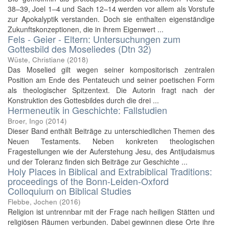
38–39, Joel 1–4 und Sach 12–14 werden vor allem als Vorstufe
zur Apokalyptik verstanden. Doch sie enthalten eigenständige
Zukunftskonzeptionen, die in ihrem Eigenwert ...
Fels - Geier - Eltern: Untersuchungen zum
Gottesbild des Moseliedes (Dtn 32)
Wüste, Christiane
(
2018
)
Das Moselied gilt wegen seiner kompositorisch zentralen
Position am Ende des Pentateuch und seiner poetischen Form
als theologischer Spitzentext. Die Autorin fragt nach der
Konstruktion des Gottesbildes durch die drei ...
Hermeneutik in Geschichte: Fallstudien
Broer, Ingo
(
2014
)
Dieser Band enthält Beiträge zu unterschiedlichen Themen des
Neuen Testaments. Neben konkreten theologischen
Fragestellungen wie der Auferstehung Jesu, des Antijudaismus
und der Toleranz finden sich Beiträge zur Geschichte ...
Holy Places in Biblical and Extrabiblical Traditions:
proceedings of the Bonn-Leiden-Oxford
Colloquium on Biblical Studies
Flebbe, Jochen
(
2016
)
Religion ist untrennbar mit der Frage nach heiligen Stätten und
religiösen Räumen verbunden. Dabei gewinnen diese Orte ihre