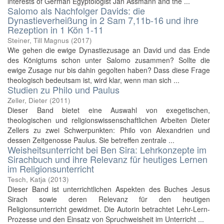
interests of German Egyptologist Jan Assmann and the ...
Salomo als Nachfolger Davids: die
Dynastieverheißung in 2 Sam 7,11b-16 und ihre
Rezeption in 1 Kön 1-11
Steiner, Till Magnus
(
2017
)
Wie gehen die ewige Dynastiezusage an David und das Ende
des Königtums schon unter Salomo zusammen? Sollte die
ewige Zusage nur bis dahin gegolten haben? Dass diese Frage
theologisch bedeutsam ist, wird klar, wenn man sich ...
Studien zu Philo und Paulus
Zeller, Dieter
(
2011
)
Dieser Band bietet eine Auswahl von exegetischen,
theologischen und religionswissenschaftlichen Arbeiten Dieter
Zellers zu zwei Schwerpunkten: Philo von Alexandrien und
dessen Zeitgenosse Paulus. Sie betreffen zentrale ...
Weisheitsunterricht bei Ben Sira: Lehrkonzepte im
Sirachbuch und ihre Relevanz für heutiges Lernen
im Religionsunterricht
Tesch, Katja
(
2013
)
Dieser Band ist unterrichtlichen Aspekten des Buches Jesus
Sirach sowie deren Relevanz für den heutigen
Religionsunterricht gewidmet. Die Autorin betrachtet Lehr-Lern-
Prozesse und den Einsatz von Spruchweisheit im Unterricht ...