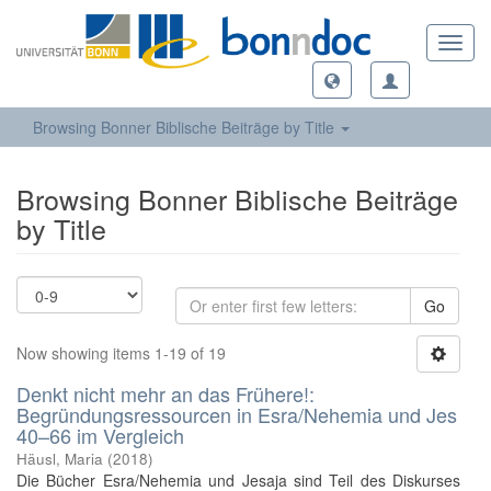
Toggl
navig
Browsing Bonner Biblische Beiträge by Title
Browsing Bonner Biblische Beiträge
by Title
Go
Now showing items 1-19 of 19
Denkt nicht mehr an das Frühere!:
Begründungsressourcen in Esra/Nehemia und Jes
40–66 im Vergleich
Häusl, Maria
(
2018
)
Die Bücher Esra/Nehemia und Jesaja sind Teil des Diskurses