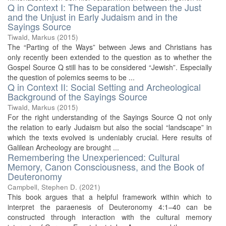
Q in Context I: The Separation between the Just
and the Unjust in Early Judaism and in the
Sayings Source
Tiwald, Markus
(
2015
)
The “Parting of the Ways” between Jews and Christians has
only recently been extended to the question as to whether the
Gospel Source Q still has to be considered “Jewish”. Especially
the question of polemics seems to be ...
Q in Context II: Social Setting and Archeological
Background of the Sayings Source
Tiwald, Markus
(
2015
)
For the right understanding of the Sayings Source Q not only
the relation to early Judaism but also the social “landscape” in
which the texts evolved is undeniably crucial. Here results of
Galilean Archeology are brought ...
Remembering the Unexperienced: Cultural
Memory, Canon Consciousness, and the Book of
Deuteronomy
Campbell, Stephen D.
(
2021
)
This book argues that a helpful framework within which to
interpret the paraenesis of Deuteronomy 4:1–40 can be
constructed through interaction with the cultural memory