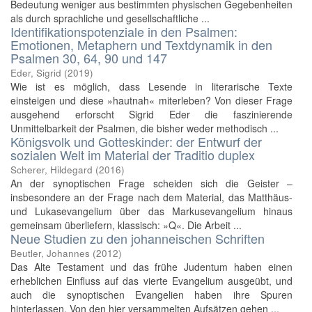
Bedeutung weniger aus bestimmten physischen Gegebenheiten
als durch sprachliche und gesellschaftliche ...
Identifikationspotenziale in den Psalmen:
Emotionen, Metaphern und Textdynamik in den
Psalmen 30, 64, 90 und 147
Eder, Sigrid
(
2019
)
Wie ist es möglich, dass Lesende in literarische Texte
einsteigen und diese »hautnah« miterleben? Von dieser Frage
ausgehend erforscht Sigrid Eder die faszinierende
Unmittelbarkeit der Psalmen, die bisher weder methodisch ...
Königsvolk und Gotteskinder: der Entwurf der
sozialen Welt im Material der Traditio duplex
Scherer, Hildegard
(
2016
)
An der synoptischen Frage scheiden sich die Geister –
insbesondere an der Frage nach dem Material, das Matthäus-
und Lukasevangelium über das Markusevangelium hinaus
gemeinsam überliefern, klassisch: »Q«. Die Arbeit ...
Neue Studien zu den johanneischen Schriften
Beutler, Johannes
(
2012
)
Das Alte Testament und das frühe Judentum haben einen
erheblichen Einfluss auf das vierte Evangelium ausgeübt, und
auch die synoptischen Evangelien haben ihre Spuren
hinterlassen. Von den hier versammelten Aufsätzen gehen ...