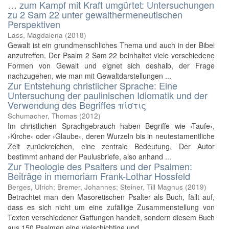
… zum Kampf mit Kraft umgürtet: Untersuchungen
zu 2 Sam 22 unter gewalthermeneutischen
Perspektiven
Lass, Magdalena
(
2018
)
Gewalt ist ein grundmenschliches Thema und auch in der Bibel
anzutreffen. Der Psalm 2 Sam 22 beinhaltet viele verschiedene
Formen von Gewalt und eignet sich deshalb, der Frage
nachzugehen, wie man mit Gewaltdarstellungen ...
Zur Entstehung christlicher Sprache: Eine
Untersuchung der paulinischen Idiomatik und der
Verwendung des Begriffes πίστις
Schumacher, Thomas
(
2012
)
Im christlichen Sprachgebrauch haben Begriffe wie ›Taufe‹,
›Kirche‹ oder ›Glaube‹, deren Wurzeln bis in neutestamentliche
Zeit zurückreichen, eine zentrale Bedeutung. Der Autor
bestimmt anhand der Paulusbriefe, also anhand ...
Zur Theologie des Psalters und der Psalmen:
Beiträge in memoriam Frank-Lothar Hossfeld
Berges, Ulrich; Bremer, Johannes; Steiner, Till Magnus
(
2019
)
Betrachtet man den Masoretischen Psalter als Buch, fällt auf,
dass es sich nicht um eine zufällige Zusammenstellung von
Texten verschiedener Gattungen handelt, sondern diesem Buch
aus 150 Psalmen eine vielschichtige und ...