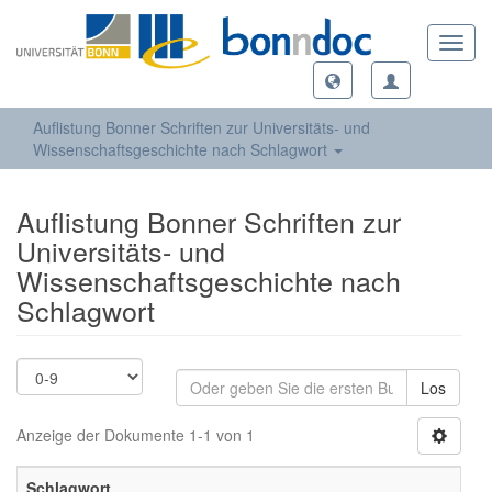
Toggl
navig
Auflistung Bonner Schriften zur Universitäts- und
Wissenschaftsgeschichte nach Schlagwort
Auflistung Bonner Schriften zur
Universitäts- und
Wissenschaftsgeschichte nach
Schlagwort
Los
Anzeige der Dokumente 1-1 von 1
Schlagwort