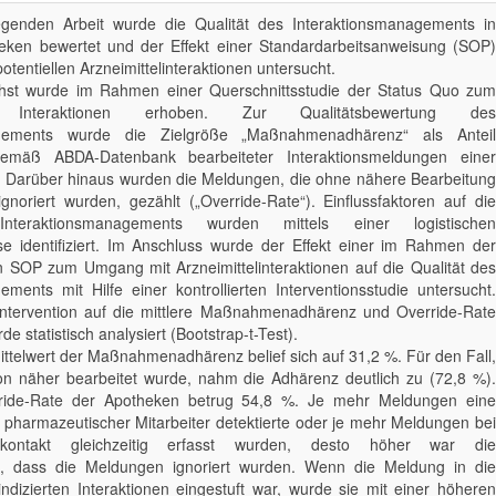
liegenden Arbeit wurde die Qualität des Interaktionsmanagements in
heken bewertet und der Effekt einer Standardarbeitsanweisung (SOP)
entiellen Arzneimittelinteraktionen untersucht.
st wurde im Rahmen einer Querschnittsstudie der Status Quo zum
nteraktionen erhoben. Zur Qualitätsbewertung des
agements wurde die Zielgröße „Maßnahmenadhärenz“ als Anteil
gemäß ABDA-Datenbank bearbeiteter Interaktionsmeldungen einer
. Darüber hinaus wurden die Meldungen, die ohne nähere Bearbeitung
gnoriert wurden, gezählt („Override-Rate“). Einflussfaktoren auf die
nteraktionsmanagements wurden mittels einer logistischen
e identifiziert. Im Anschluss wurde der Effekt einer im Rahmen der
en SOP zum Umgang mit Arzneimittelinteraktionen auf die Qualität des
ements mit Hilfe einer kontrollierten Interventionsstudie untersucht.
 Intervention auf die mittlere Maßnahmenadhärenz und Override-Rate
e statistisch analysiert (Bootstrap-t-Test).
ittelwert der Maßnahmenadhärenz belief sich auf 31,2 %. Für den Fall,
ion näher bearbeitet wurde, nahm die Adhärenz deutlich zu (72,8 %).
rride-Rate der Apotheken betrug 54,8 %. Je mehr Meldungen eine
 pharmazeutischer Mitarbeiter detektierte oder je mehr Meldungen bei
nkontakt gleichzeitig erfasst wurden, desto höher war die
it, dass die Meldungen ignoriert wurden. Wenn die Meldung in die
indizierten Interaktionen eingestuft war, wurde sie mit einer höheren