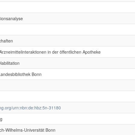
sionsanalyse
chaften
zneimittelinteraktionen in der öffentlichen Apotheke
abilitation
 Landesbibliothek Bonn
ving.org/urn:nbn:de:hbz:5n-31180
ng
ich-Wilhelms-Universität Bonn