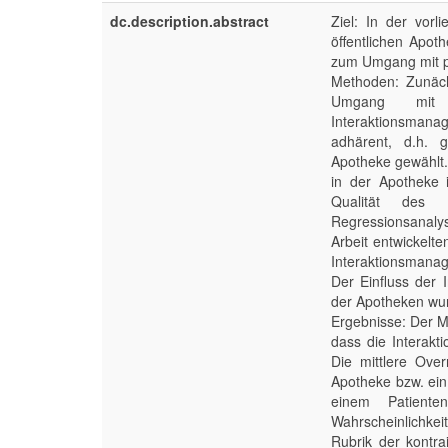
dc.description.abstract
Ziel: In der vor
öffentlichen Apot
zum Umgang mit pot
Methoden: Zunäch
Umgang mit I
Interaktionsman
adhärent, d.h. 
Apotheke gewählt
in der Apotheke i
Qualität des I
Regressionsanalys
Arbeit entwickelt
Interaktionsmanag
Der Einfluss der
der Apotheken wurd
Ergebnisse: Der M
dass die Interakt
Die mittlere Ove
Apotheke bzw. ein
einem Patiente
Wahrscheinlichke
Rubrik der kontra