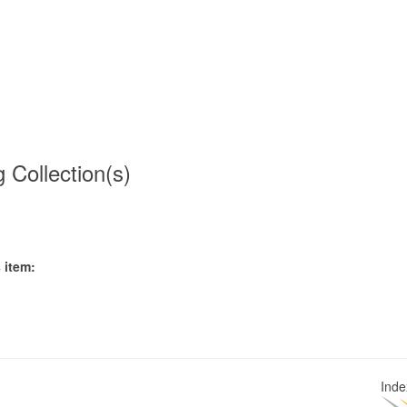
g Collection(s)
 item:
Ind