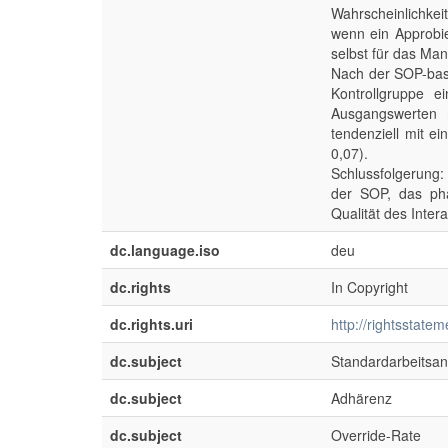
Wahrscheinlichkeit
wenn ein Approbier
selbst für das Ma
Nach der SOP-basie
Kontrollgruppe 
Ausgangswerten 
tendenziell mit e
0,07).
Schlussfolgerung:
der SOP, das pha
Qualität des Inte
dc.language.iso
deu
dc.rights
In Copyright
dc.rights.uri
http://rightsstate
dc.subject
Standardarbeitsa
dc.subject
Adhärenz
dc.subject
Override-Rate