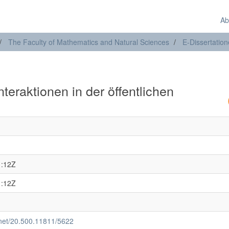
Ab
The Faculty of Mathematics and Natural Sciences
E-Dissertatio
eraktionen in der öffentlichen
1:12Z
1:12Z
e.net/20.500.11811/5622