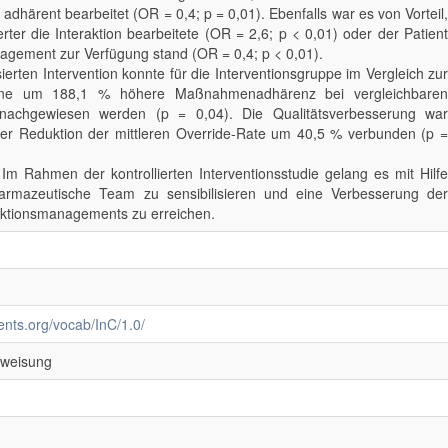
 adhärent bearbeitet (OR = 0,4; p = 0,01). Ebenfalls war es von Vorteil,
ter die Interaktion bearbeitete (OR = 2,6; p < 0,01) oder der Patient
nagement zur Verfügung stand (OR = 0,4; p < 0,01).
rten Intervention konnte für die Interventionsgruppe im Vergleich zur
eine um 188,1 % höhere Maßnahmenadhärenz bei vergleichbaren
nachgewiesen werden (p = 0,04). Die Qualitätsverbesserung war
iner Reduktion der mittleren Override-Rate um 40,5 % verbunden (p =
 Im Rahmen der kontrollierten Interventionsstudie gelang es mit Hilfe
rmazeutische Team zu sensibilisieren und eine Verbesserung der
raktionsmanagements zu erreichen.
ments.org/vocab/InC/1.0/
nweisung