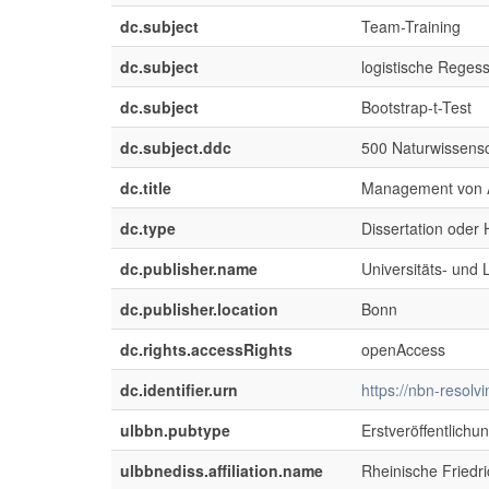
dc.subject
Team-Training
dc.subject
logistische Reges
dc.subject
Bootstrap-t-Test
dc.subject.ddc
500 Naturwissens
dc.title
Management von Ar
dc.type
Dissertation oder H
dc.publisher.name
Universitäts- und
dc.publisher.location
Bonn
dc.rights.accessRights
openAccess
dc.identifier.urn
https://nbn-resol
ulbbn.pubtype
Erstveröffentlichu
ulbbnediss.affiliation.name
Rheinische Friedr