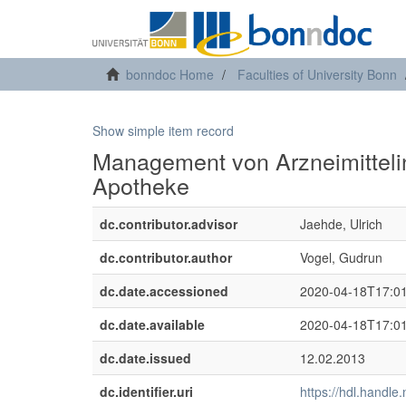
bonndoc Home
Faculties of University Bonn
Show simple item record
Management von Arzneimittelint
Apotheke
dc.contributor.advisor
Jaehde, Ulrich
dc.contributor.author
Vogel, Gudrun
dc.date.accessioned
2020-04-18T17:0
dc.date.available
2020-04-18T17:0
dc.date.issued
12.02.2013
dc.identifier.uri
https://hdl.handl