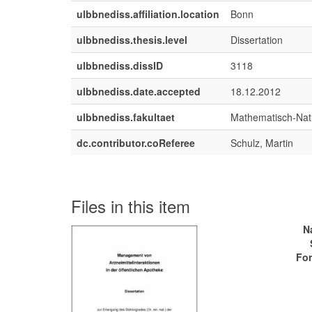
ulbbnediss.affiliation.location
Bonn
ulbbnediss.thesis.level
Dissertation
ulbbnediss.dissID
3118
ulbbnediss.date.accepted
18.12.2012
ulbbnediss.fakultaet
Mathematisch-Natu
dc.contributor.coReferee
Schulz, Martin
Files in this item
N
For