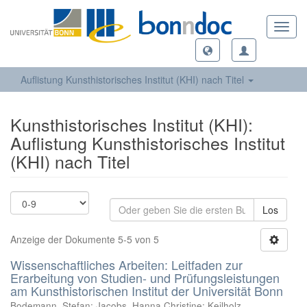
Toggl
navig
Auflistung Kunsthistorisches Institut (KHI) nach Titel
Kunsthistorisches Institut (KHI):
Auflistung Kunsthistorisches Institut
(KHI) nach Titel
Los
Anzeige der Dokumente 5-5 von 5
Wissenschaftliches Arbeiten: Leitfaden zur
Erarbeitung von Studien- und Prüfungsleistungen
am Kunsthistorischen Institut der Universität Bonn
Bodemann, Stefan
;
Jacobs, Hanna Christine
;
Keilholz,