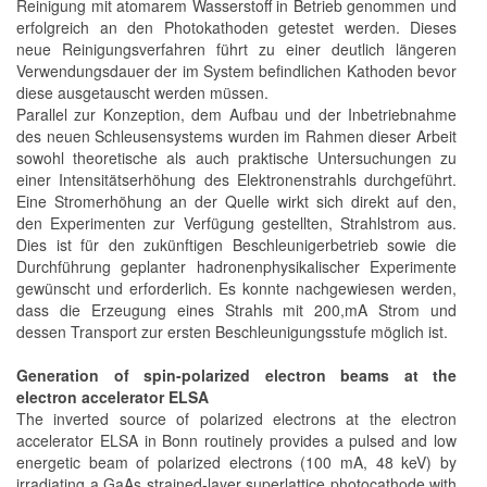
Reinigung mit atomarem Wasserstoff in Betrieb genommen und
erfolgreich an den Photokathoden getestet werden. Dieses
neue Reinigungsverfahren führt zu einer deutlich längeren
Verwendungsdauer der im System befindlichen Kathoden bevor
diese ausgetauscht werden müssen.
Parallel zur Konzeption, dem Aufbau und der Inbetriebnahme
des neuen Schleusensystems wurden im Rahmen dieser Arbeit
sowohl theoretische als auch praktische Untersuchungen zu
einer Intensitätserhöhung des Elektronenstrahls durchgeführt.
Eine Stromerhöhung an der Quelle wirkt sich direkt auf den,
den Experimenten zur Verfügung gestellten, Strahlstrom aus.
Dies ist für den zukünftigen Beschleunigerbetrieb sowie die
Durchführung geplanter hadronenphysikalischer Experimente
gewünscht und erforderlich. Es konnte nachgewiesen werden,
dass die Erzeugung eines Strahls mit 200,mA Strom und
dessen Transport zur ersten Beschleunigungsstufe möglich ist.
Generation of spin-polarized electron beams at the
electron accelerator ELSA
The inverted source of polarized electrons at the electron
accelerator ELSA in Bonn routinely provides a pulsed and low
energetic beam of polarized electrons (100 mA, 48 keV) by
irradiating a GaAs strained-layer superlattice photocathode with