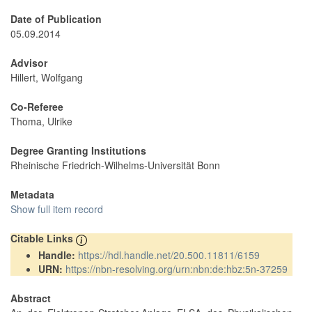
Date of Publication
05.09.2014
Advisor
Hillert, Wolfgang
Co-Referee
Thoma, Ulrike
Degree Granting Institutions
Rheinische Friedrich-Wilhelms-Universität Bonn
Metadata
Show full item record
Citable Links
Handle:
https://hdl.handle.net/20.500.11811/6159
URN:
https://nbn-resolving.org/urn:nbn:de:hbz:5n-37259
Abstract