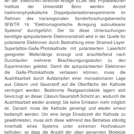
An der Elektronen-Stretcher-Anlage ELSA des Physikalischen
Instituts der Universität Bonn werden derzeit
hadronenphysikalische Doppelpolarisationsexperimente im
Rahmen des transregionalen Sonderforschungsbereichs
SFB/TR 16 "Elektromagnetische Anregung subnuklearer
Systeme" durchgeführt. Der für diese Untersuchungen
benötigte spinpolarisierte Elektronenstrahl wird in der Quelle für
polarisierte Elektronen durch Bestrahlung einer Strained-Layer-
Superlattice-GaAs-Photokathode mit polarisiertem Laserlicht
geeigneter Wellenlänge erzeugt und anschließend nach
Durchlaufen mehrerer Beschleunigungsstufen zu den
Experimenten geleitet. Damit die spinpolarisierten Elektronen
die GaAs-Photokathode verlassen können, muss die
Austrittsarbeit durch Aufdampfen einer monoatomaren Lage
aus Cäsium und Sauerstoff auf die Oberfläche der Kathode
verringert werden. Bestimmte Restgasmoleküle lagern sich
bevorzugt an dieser Cäsium/Sauerstoff-Schicht an, wodurch die
Austrittsarbeit wieder ansteigt, bis keine Emission mehr möglich
ist. Danach muss die Kathode gereinigt und wieder erneut
bedampft werden. Um eine lange Einsatzzeit der Kathode zu
gewährleisten, muss sich diese während des Betriebes ständig
innerhalb eines Systems unter extremen Hochvakuum
befinden, so dass die Anzahl der oben genannten Moleküle