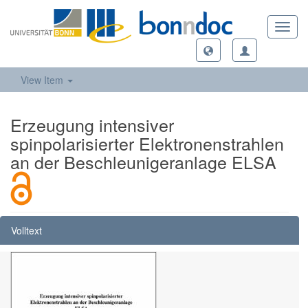
Toggl
navig
View Item
Erzeugung intensiver
spinpolarisierter Elektronenstrahlen
an der Beschleunigeranlage ELSA
Volltext