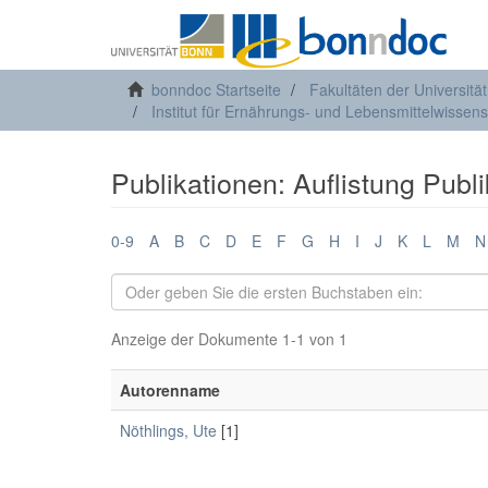
bonndoc Startseite
Fakultäten der Universitä
Institut für Ernährungs- und Lebensmittelwissens
Publikationen: Auflistung Publ
0-9
A
B
C
D
E
F
G
H
I
J
K
L
M
N
Anzeige der Dokumente 1-1 von 1
Autorenname
Nöthlings, Ute
[1]