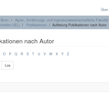
Über
t Bonn
Agrar-, Ernährungs- und Ingenieurwissenschaftliche Fakultät
chaften (IEL)
Publikationen
Auflistung Publikationen nach Autor
ikationen nach Autor
O
P
Q
R
S
T
U
V
W
X
Y
Z
Los