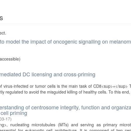
s
ect.
 to model the impact of oncogenic signalling on melano
 accessible)
mediated DC licensing and cross-priming
)
f virus-infected or tumor cells is the main task of CD8<sup>+</sup> T
ly regulated to avoid the misguided killing of healthy cells. To this end, 
rstanding of centrosome integrity, function and organiza
 cell priming
03-17
)
ng>, nucleating microtubules (MTs) and serving as primary microt
ssential for eukaryotic cell architecture. It is composed of two cen