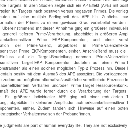
nde Targets. In allen Studien zeigte sich ein AP-Effekt (APE) mit posi
rteilen für Targets nach positiven versus negativen Primes. Die vorli
euten auf eine multiple Bedingtheit des APE hin. Zunächst mu
formation der Primes zu einem gewissen Grad verarbeitet werden 
. Übereinstimmend mit dieser Annahme ging ein größerer individuell
r generell tieferen Prime-Verarbeitung, abgebildet in größeren Amp
samkeitssensitiver Prime EKP-Komponenten, und einer verst
ination der Prime-Valenz, abgebildet in Prime-Valenzeffek
sensitiver Prime EKP-Komponenten, einher. Anschließend muss die 
Einfluss auf die Target-Beurteilung nehmen. Prime-Valenzeffe
ssensitiven Target-EKP Komponenten deuteten auf einen Prime-T
ionstransfer als einen solchen möglichen Typ-2 Prozess hin. Diese 
enfalls positiv mit dem Ausmaß des APE assoziiert. Die vorliegende
n zudem auf mögliche alternative/zusätzliche vermittelnde Prozesse 
abeneffizientem Verhalten und/oder Prime-Target Ressourcenkonku
maß des APE wurde ferner durch die Verarbeitung der Targets 
t: Ein größerer individueller APE ging mit einer reduzierten T
tung, abgebildet in kleineren Amplituden aufmerksamkeitssensitiver 
ponenten, einher. Zudem fanden sich Hinweise auf einen potenz
 strategischer Verhaltensweisen der Proband*innen.
ve judgments are part of human everyday life. They are not exclusivel