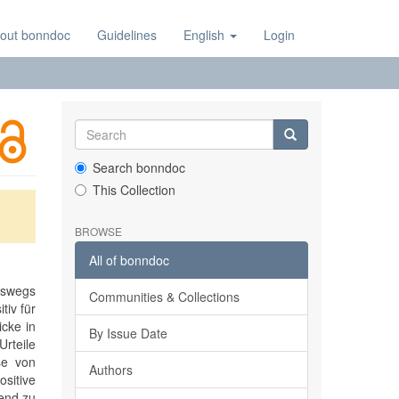
out bonndoc
Guidelines
English
Login
Search bonndoc
This Collection
BROWSE
All of bonndoc
eswegs
Communities & Collections
tiv für
icke in
By Issue Date
Urteile
se von
Authors
ositive
gend zu