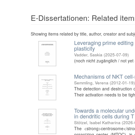
E-Dissertationen: Related item
Showing items related by title, author, creator and subj
Leveraging prime editing
plasticity
Vadder, Saskia
(
2025-07-09
)
(noch nicht zugänglich / not yet
Mechanisms of NKT cell-
Semmling, Verena
(
2012-01-19
The detection and destruction o
Their activation needs to be tight
Towards a molecular unde
in dendritic cells during T
Stötzel, Isabel Katharina
(
2026-
The <strong>centrosome</stro
organizing center (MTOC), is e