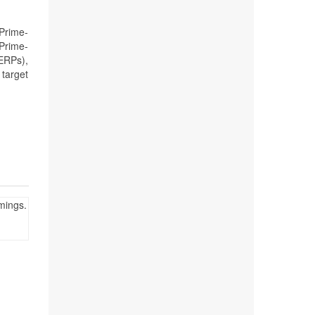
 Prime-
Prime-
ERPs),
target
imings.