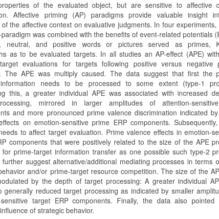
roperties of the evaluated object, but are sensitive to affective 
ion. Affective priming (AP) paradigms provide valuable insight in
 of the affective context on evaluative judgments. In four experiments,
-paradigm was combined with the benefits of event-related potentials 
e, neutral, and positive words or pictures served as primes, 
hs as to be evaluated targets. In all studies an AP-effect (APE) wi
 target evaluations for targets following positive versus negative
. The APE was multiply caused. The data suggest that first the p
 information needs to be processed to some extent (type-1 pro
ng this, a greater individual APE was associated with increased de
rocessing, mirrored in larger amplitudes of attention-sensiti
ts and more pronounced prime valence discrimination indicated by
effects on emotion-sensitive prime ERP components. Subsequently,
needs to affect target evaluation. Prime valence effects in emotion-se
RP components that were positively related to the size of the APE p
 for prime-target information transfer as one possible such type-2 p
 further suggest alternative/additional mediating processes in terms o
t behavior and/or prime-target resource competition. The size of the 
modulated by the depth of target processing: A greater individual 
to generally reduced target processing as indicated by smaller amplit
n-sensitive target ERP components. Finally, the data also pointed 
 influence of strategic behavior.