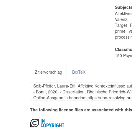
Subject
Affektiv
Valenz, 
Target R
prime va
processi
Classifi
150 Psyc
Zitiervorschlag
BibTeX
Seib-Pfeifer, Laura-Effi: Affektive Kontexteinflüsse au
- Bonn, 2020. - Dissertation, Rheinische Friedrich-W
Online-Ausgabe in bonndoc: https://nbn-resolving.o
The following license files are associated with this