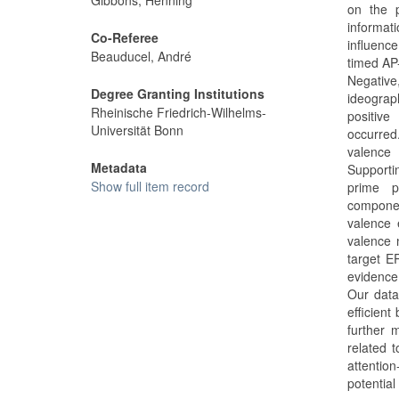
Gibbons, Henning
on the p
informat
Co-Referee
influence
Beauducel, André
timed AP
Negativ
Degree Granting Institutions
ideograp
Rheinische Friedrich-Wilhelms-
positive
Universität Bonn
occurred
valence
Metadata
Supporti
Show full item record
prime p
componen
valence 
valence 
target E
evidence
Our data
efficien
further 
related 
attentio
potential