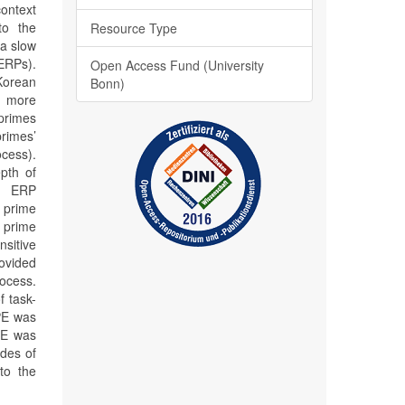
context
to the
Resource Type
 a slow
(ERPs).
Open Access Fund (University
Korean
Bonn)
th more
 primes
rimes’
cess).
pth of
ve ERP
 prime
 prime
nsitive
rovided
rocess.
f task-
APE was
APE was
udes of
to the