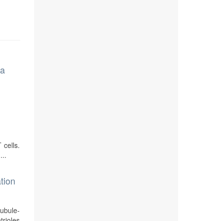
ma
 cells.
...
tion
ubule-
trioles