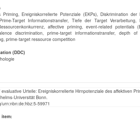
s
es Priming, Ereigniskorrelierte Potenziale (EKPs), Diskrimination der
Prime-Target Informationstransfer, Tiefe der Target Verarbeitung, 
essourcenkonkurrenz, affective priming, event-related potentials (
lence discrimination, prime-target informationstransfer, depth of 
ng, prime-target ressource competition
cation (DDC)
hologie
f evaluative Urteile: Ereigniskorrelierte Hirnpotenziale des affektiven Pr
ilhelms-Universität Bonn.
rg/urn:nbn:de:hbz:5-59971
 item: