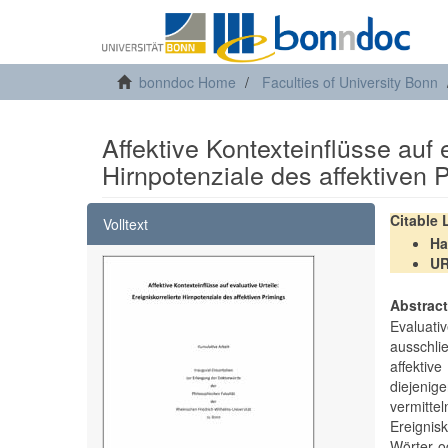
bonndoc Home
Faculties of University Bonn
Affektive Kontexteinflüsse auf e
Hirnpotenziale des affektiven 
Citable
Volltext
Ha
U
Abstrac
Evaluati
ausschlie
affektiv
diejenig
vermitte
Ereignis
Wörter o