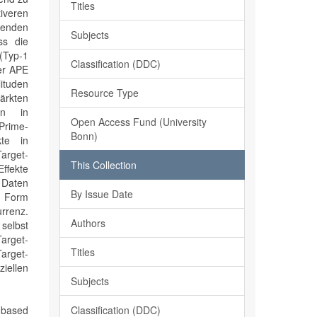
Titles
tiveren
egenden
Subjects
ss die
(Typ-1
Classification (DDC)
er APE
lituden
Resource Type
ärkten
ten in
Open Access Fund (University
Prime-
Bonn)
kte in
arget-
This Collection
Effekte
n Daten
By Issue Date
in Form
rrenz.
Authors
selbst
arget-
Titles
Target-
iellen
Subjects
Classification (DDC)
y based