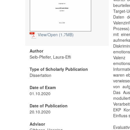
beurteile
Target-U
Daten d
Valenzin
Prozess)
mit eine
View/
Open (1.7MB)
aufmerk
Diskrim
Author
emotions
Seib-Pfeifer, Laura-Effi
Valenz 
emotion
Type of Scholarly Publication
Informat
waren eb
Dissertation
verwiese
von aufg
Date of Exam
Das Aus
01.10.2020
modulier
Verarbei
Date of Publication
EKP Kom
20.10.2020
Einfluss
Advisor
Evaluati