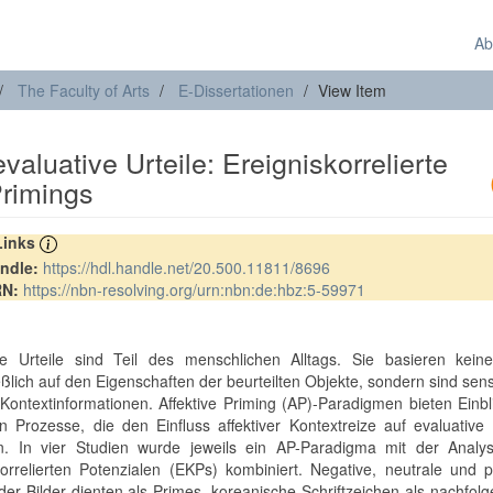
Ab
The Faculty of Arts
E-Dissertationen
View Item
valuative Urteile: Ereigniskorrelierte
Primings
 Links
ndle:
https://hdl.handle.net/20.500.11811/8696
RN:
https://nbn-resolving.org/urn:nbn:de:hbz:5-59971
t
ve Urteile sind Teil des menschlichen Alltags. Sie basieren kein
ßlich auf den Eigenschaften der beurteilten Objekte, sondern sind sensi
e Kontextinformationen. Affektive Priming (AP)-Paradigmen bieten Einbl
en Prozesse, die den Einfluss affektiver Kontextreize auf evaluative 
ln. In vier Studien wurde jeweils ein AP-Paradigma mit der Analy
korrelierten Potenzialen (EKPs) kombiniert. Negative, neutrale und p
der Bilder dienten als Primes, koreanische Schriftzeichen als nachfol