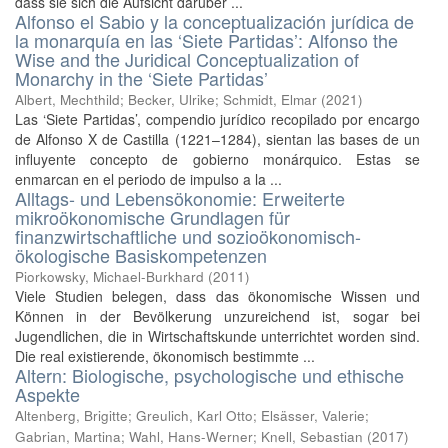
dass sie sich die Aufsicht darüber ...
Alfonso el Sabio y la conceptualización jurídica de
la monarquía en las ‘Siete Partidas’: Alfonso the
Wise and the Juridical Conceptualization of
Monarchy in the ‘Siete Partidas’
Albert, Mechthild; Becker, Ulrike; Schmidt, Elmar
(
2021
)
Las ‘Siete Partidas’, compendio jurídico recopilado por encargo
de Alfonso X de Castilla (1221–1284), sientan las bases de un
influyente concepto de gobierno monárquico. Estas se
enmarcan en el periodo de impulso a la ...
Alltags- und Lebensökonomie: Erweiterte
mikroökonomische Grundlagen für
finanzwirtschaftliche und sozioökonomisch-
ökologische Basiskompetenzen
Piorkowsky, Michael-Burkhard
(
2011
)
Viele Studien belegen, dass das ökonomische Wissen und
Können in der Bevölkerung unzureichend ist, sogar bei
Jugendlichen, die in Wirtschaftskunde unterrichtet worden sind.
Die real existierende, ökonomisch bestimmte ...
Altern: Biologische, psychologische und ethische
Aspekte
Altenberg, Brigitte
;
Greulich, Karl Otto
;
Elsässer, Valerie
;
Gabrian, Martina
;
Wahl, Hans-Werner
;
Knell, Sebastian
(
2017
)