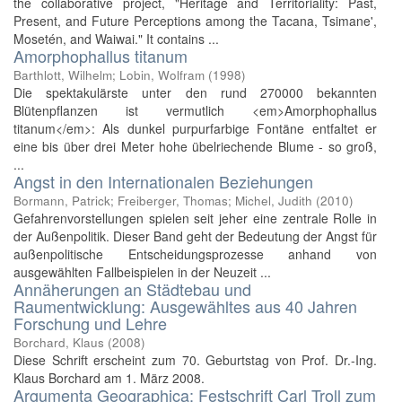
the collaborative project, "Heritage and Territoriality: Past,
Present, and Future Perceptions among the Tacana, Tsimane',
Mosetén, and Waiwai." It contains ...
Amorphophallus titanum
Barthlott, Wilhelm; Lobin, Wolfram
(
1998
)
Die spektakulärste unter den rund 270000 bekannten
Blütenpflanzen ist vermutlich <em>Amorphophallus
titanum</em>: Als dunkel purpurfarbige Fontäne entfaltet er
eine bis über drei Meter hohe übelriechende Blume - so groß,
...
Angst in den Internationalen Beziehungen
Bormann, Patrick; Freiberger, Thomas; Michel, Judith
(
2010
)
Gefahrenvorstellungen spielen seit jeher eine zentrale Rolle in
der Außenpolitik. Dieser Band geht der Bedeutung der Angst für
außenpolitische Entscheidungsprozesse anhand von
ausgewählten Fallbeispielen in der Neuzeit ...
Annäherungen an Städtebau und
Raumentwicklung: Ausgewähltes aus 40 Jahren
Forschung und Lehre
Borchard, Klaus
(
2008
)
Diese Schrift erscheint zum 70. Geburtstag von Prof. Dr.-Ing.
Klaus Borchard am 1. März 2008.
Argumenta Geographica: Festschrift Carl Troll zum