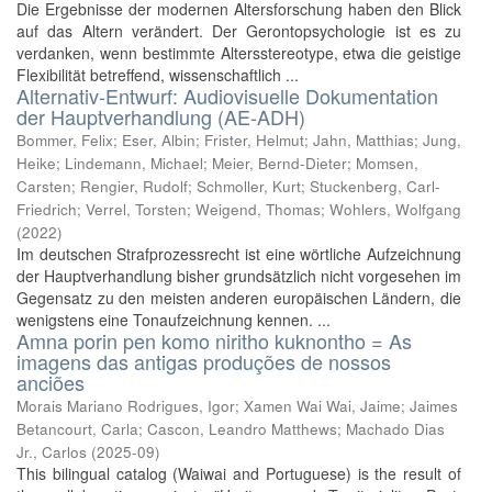
Die Ergebnisse der modernen Altersforschung haben den Blick
auf das Altern verändert. Der Gerontopsychologie ist es zu
verdanken, wenn bestimmte Altersstereotype, etwa die geistige
Flexibilität betreffend, wissenschaftlich ...
Alternativ-Entwurf: Audiovisuelle Dokumentation
der Hauptverhandlung (AE-ADH)
Bommer, Felix
;
Eser, Albin
;
Frister, Helmut
;
Jahn, Matthias
;
Jung,
Heike
;
Lindemann, Michael
;
Meier, Bernd-Dieter
;
Momsen,
Carsten
;
Rengier, Rudolf
;
Schmoller, Kurt
;
Stuckenberg, Carl-
Friedrich
;
Verrel, Torsten
;
Weigend, Thomas
;
Wohlers, Wolfgang
(
2022
)
Im deutschen Strafprozessrecht ist eine wörtliche Aufzeichnung
der Hauptverhandlung bisher grundsätzlich nicht vorgesehen im
Gegensatz zu den meisten anderen europäischen Ländern, die
wenigstens eine Tonaufzeichnung kennen. ...
Amna porin pen komo niritho kuknontho = As
imagens das antigas produções de nossos
anciões
Morais Mariano Rodrigues, Igor
;
Xamen Wai Wai, Jaime
;
Jaimes
Betancourt, Carla
;
Cascon, Leandro Matthews
;
Machado Dias
Jr., Carlos
(
2025-09
)
This bilingual catalog (Waiwai and Portuguese) is the result of