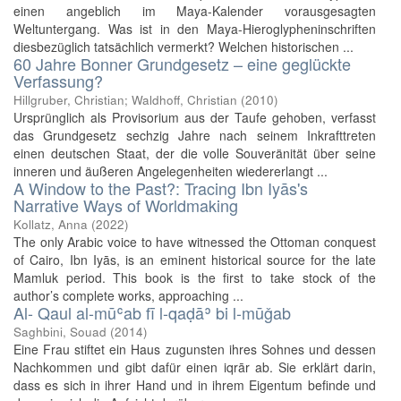
einen angeblich im Maya-Kalender vorausgesagten
Weltuntergang. Was ist in den Maya-Hieroglypheninschriften
diesbezüglich tatsächlich vermerkt? Welchen historischen ...
60 Jahre Bonner Grundgesetz – eine geglückte
Verfassung?
Hillgruber, Christian; Waldhoff, Christian
(
2010
)
Ursprünglich als Provisorium aus der Taufe gehoben, verfasst
das Grundgesetz sechzig Jahre nach seinem Inkrafttreten
einen deutschen Staat, der die volle Souveränität über seine
inneren und äußeren Angelegenheiten wiedererlangt ...
A Window to the Past?: Tracing Ibn Iyās's
Narrative Ways of Worldmaking
Kollatz, Anna
(
2022
)
The only Arabic voice to have witnessed the Ottoman conquest
of Cairo, Ibn Iyās, is an eminent historical source for the late
Mamluk period. This book is the first to take stock of the
author’s complete works, approaching ...
Al- Qaul al-mūʿab fī l-qaḍāʾ bi l-mūǧab
Saghbini, Souad
(
2014
)
Eine Frau stiftet ein Haus zugunsten ihres Sohnes und dessen
Nachkommen und gibt dafür einen iqrār ab. Sie erklärt darin,
dass es sich in ihrer Hand und in ihrem Eigentum befinde und