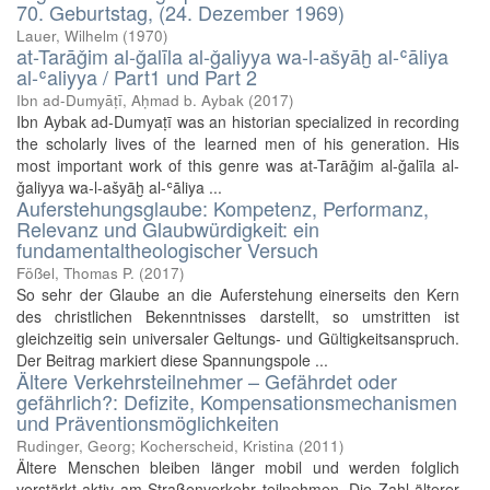
70. Geburtstag, (24. Dezember 1969)
Lauer, Wilhelm
(
1970
)
at-Tarāǧim al-ǧalīla al-ǧaliyya wa-l-ašyāḫ al-ʿāliya
al-ʿaliyya / Part1 und Part 2
Ibn ad-Dumyāṭī, Aḥmad b. Aybak
(
2017
)
Ibn Aybak ad-Dumyaṭī was an historian specialized in recording
the scholarly lives of the learned men of his generation. His
most important work of this genre was at-Tarāǧim al-ǧalīla al-
ǧaliyya wa-l-ašyāḫ al-ʿāliya ...
Auferstehungsglaube: Kompetenz, Performanz,
Relevanz und Glaubwürdigkeit: ein
fundamentaltheologischer Versuch
Fößel, Thomas P.
(
2017
)
So sehr der Glaube an die Auferstehung einerseits den Kern
des christlichen Bekenntnisses darstellt, so umstritten ist
gleichzeitig sein universaler Geltungs- und Gültigkeitsanspruch.
Der Beitrag markiert diese Spannungspole ...
Ältere Verkehrsteilnehmer – Gefährdet oder
gefährlich?: Defizite, Kompensationsmechanismen
und Präventionsmöglichkeiten
Rudinger, Georg; Kocherscheid, Kristina
(
2011
)
Ältere Menschen bleiben länger mobil und werden folglich
verstärkt aktiv am Straßenverkehr teilnehmen. Die Zahl älterer