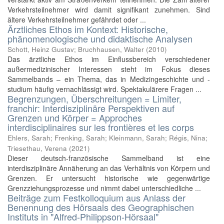
Verkehrsteilnehmer wird damit signifikant zunehmen. Sind
ältere Verkehrsteilnehmer gefährdet oder ...
Ärztliches Ethos im Kontext: Historische,
phänomenologische und didaktische Analysen
Schott, Heinz Gustav; Bruchhausen, Walter
(
2010
)
Das ärztliche Ethos im Einflussbereich verschiedener
außermedizinischer Interessen steht im Fokus dieses
Sammelbands – ein Thema, das in Medizingeschichte und -
studium häufig vernachlässigt wird. Spektakulärere Fragen ...
Begrenzungen, Überschreitungen = Limiter,
franchir: Interdisziplinäre Perspektiven auf
Grenzen und Körper = Approches
interdisciplinaires sur les frontières et les corps
Ehlers, Sarah; Frenking, Sarah; Kleinmann, Sarah; Régis, Nina;
Triesethau, Verena
(
2021
)
Dieser deutsch-französische Sammelband ist eine
interdisziplinäre Annäherung an das Verhältnis von Körpern und
Grenzen. Er untersucht historische wie gegenwärtige
Grenzziehungsprozesse und nimmt dabei unterschiedliche ...
Beiträge zum Festkolloquium aus Anlass der
Benennung des Hörsaals des Geographischen
Instituts in "Alfred-Philippson-Hörsaal"