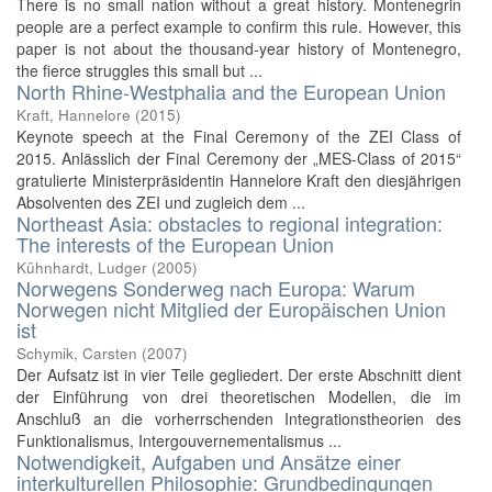
There is no small nation without a great history. Montenegrin
people are a perfect example to confirm this rule. However, this
paper is not about the thousand-year history of Montenegro,
the fierce struggles this small but ...
North Rhine-Westphalia and the European Union
Kraft, Hannelore
(
2015
)
Keynote speech at the Final Ceremony of the ZEI Class of
2015. Anlässlich der Final Ceremony der „MES-Class of 2015“
gratulierte Ministerpräsidentin Hannelore Kraft den diesjährigen
Absolventen des ZEI und zugleich dem ...
Northeast Asia: obstacles to regional integration:
The interests of the European Union
Kühnhardt, Ludger
(
2005
)
Norwegens Sonderweg nach Europa: Warum
Norwegen nicht Mitglied der Europäischen Union
ist
Schymik, Carsten
(
2007
)
Der Aufsatz ist in vier Teile gegliedert. Der erste Abschnitt dient
der Einführung von drei theoretischen Modellen, die im
Anschluß an die vorherrschenden Integrationstheorien des
Funktionalismus, Intergouvernementalismus ...
Notwendigkeit, Aufgaben und Ansätze einer
interkulturellen Philosophie: Grundbedingungen