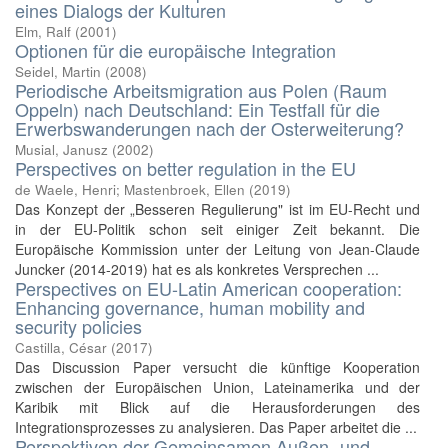
eines Dialogs der Kulturen
Elm, Ralf
(
2001
)
Optionen für die europäische Integration
Seidel, Martin
(
2008
)
Periodische Arbeitsmigration aus Polen (Raum
Oppeln) nach Deutschland: Ein Testfall für die
Erwerbswanderungen nach der Osterweiterung?
Musial, Janusz
(
2002
)
Perspectives on better regulation in the EU
de Waele, Henri
;
Mastenbroek, Ellen
(
2019
)
Das Konzept der „Besseren Regulierung" ist im EU-Recht und
in der EU-Politik schon seit einiger Zeit bekannt. Die
Europäische Kommission unter der Leitung von Jean-Claude
Juncker (2014-2019) hat es als konkretes Versprechen ...
Perspectives on EU-Latin American cooperation:
Enhancing governance, human mobility and
security policies
Castilla, César
(
2017
)
Das Discussion Paper versucht die künftige Kooperation
zwischen der Europäischen Union, Lateinamerika und der
Karibik mit Blick auf die Herausforderungen des
Integrationsprozesses zu analysieren. Das Paper arbeitet die ...
Perspektiven der Gemeinsamen Außen- und