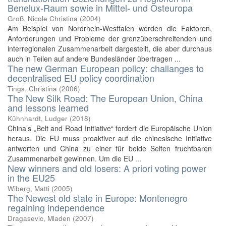
Benelux-Raum sowie in Mittel- und Osteuropa
Groß, Nicole Christina
(
2004
)
Am Beispiel von Nordrhein-Westfalen werden die Faktoren,
Anforderungen und Probleme der grenzüberschreitenden und
interregionalen Zusammenarbeit dargestellt, die aber durchaus
auch in Teilen auf andere Bundesländer übertragen ...
The new German European policy: challanges to
decentralised EU policy coordination
Tings, Christina
(
2006
)
The New Silk Road: The European Union, China
and lessons learned
Kühnhardt, Ludger
(
2018
)
China’s „Belt and Road Initiative“ fordert die Europäische Union
heraus. Die EU muss proaktiver auf die chinesische Initiative
antworten und China zu einer für beide Seiten fruchtbaren
Zusammenarbeit gewinnen. Um die EU ...
New winners and old losers: A priori voting power
in the EU25
Wiberg, Matti
(
2005
)
The Newest old state in Europe: Montenegro
regaining independence
Dragasevic, Mladen
(
2007
)