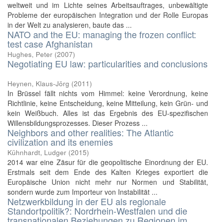
weltweit und im Lichte seines Arbeitsauftrages, unbewältigte
Probleme der europäischen Integration und der Rolle Europas
in der Welt zu analysieren, baute das ...
NATO and the EU: managing the frozen conflict:
test case Afghanistan
Hughes, Peter
(
2007
)
Negotiating EU law: particularities and conclusions
Heynen, Klaus-Jörg
(
2011
)
In Brüssel fällt nichts vom Himmel: keine Verordnung, keine
Richtlinie, keine Entscheidung, keine Mitteilung, kein Grün- und
kein Weißbuch. Alles ist das Ergebnis des EU-spezifischen
Willensbildungsprozesses. Dieser Prozess ...
Neighbors and other realities: The Atlantic
civilization and its enemies
Kühnhardt, Ludger
(
2015
)
2014 war eine Zäsur für die geopolitische Einordnung der EU.
Erstmals seit dem Ende des Kalten Krieges exportiert die
Europäische Union nicht mehr nur Normen und Stabilität,
sondern wurde zum Importeur von Instabilität ...
Netzwerkbildung in der EU als regionale
Standortpolitik?: Nordrhein-Westfalen und die
transnationalen Beziehungen zu Regionen im