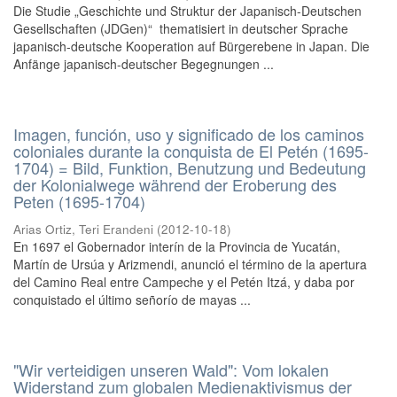
Die Studie „Geschichte und Struktur der Japanisch-Deutschen
Gesellschaften (JDGen)“ thematisiert in deutscher Sprache
japanisch-deutsche Kooperation auf Bürgerebene in Japan. Die
Anfänge japanisch-deutscher Begegnungen ...
Imagen, función, uso y significado de los caminos
coloniales durante la conquista de El Petén (1695-
1704) = Bild, Funktion, Benutzung und Bedeutung
der Kolonialwege während der Eroberung des
Peten (1695-1704)
Arias Ortiz, Teri Erandeni
(
2012-10-18
)
En 1697 el Gobernador interín de la Provincia de Yucatán,
Martín de Ursúa y Arizmendi, anunció el término de la apertura
del Camino Real entre Campeche y el Petén Itzá, y daba por
conquistado el último señorío de mayas ...
"Wir verteidigen unseren Wald": Vom lokalen
Widerstand zum globalen Medienaktivismus der