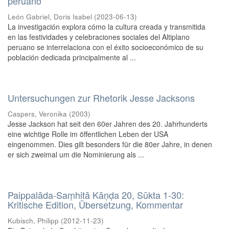
peruano
León Gabriel, Doris Isabel
(
2023-06-13
)
La investigación explora cómo la cultura creada y transmitida
en las festividades y celebraciones sociales del Altiplano
peruano se interrelaciona con el éxito socioeconómico de su
población dedicada principalmente al ...
Untersuchungen zur Rhetorik Jesse Jacksons
Caspers, Veronika
(
2003
)
Jesse Jackson hat seit den 60er Jahren des 20. Jahrhunderts
eine wichtige Rolle im öffentlichen Leben der USA
eingenommen. Dies gilt besonders für die 80er Jahre, in denen
er sich zweimal um die Nominierung als ...
Paippalāda-Saṃhitā Kāṇḍa 20, Sūkta 1-30:
Kritische Edition, Übersetzung, Kommentar
Kubisch, Philipp
(
2012-11-23
)