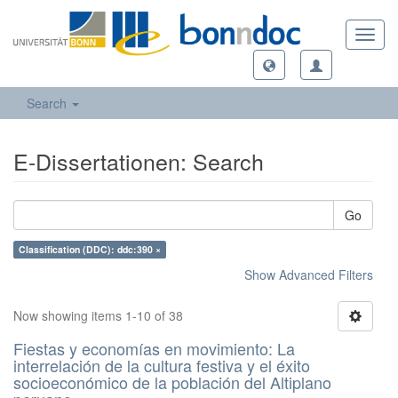
Toggl
navig
Search
E-Dissertationen: Search
Go
Classification (DDC): ddc:390 ×
Show Advanced Filters
Now showing items 1-10 of 38
Fiestas y economías en movimiento: La
interrelación de la cultura festiva y el éxito
socioeconómico de la población del Altiplano