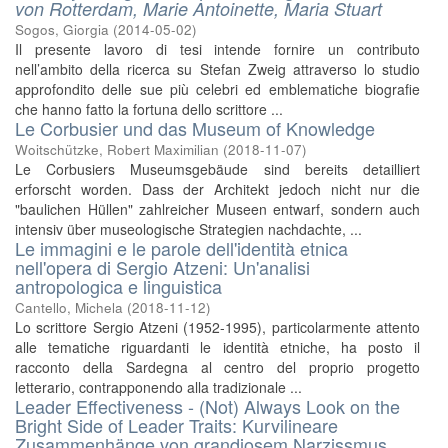
von Rotterdam, Marie Antoinette, Maria Stuart
Sogos, Giorgia
(
2014-05-02
)
Il presente lavoro di tesi intende fornire un contributo
nell’ambito della ricerca su Stefan Zweig attraverso lo studio
approfondito delle sue più celebri ed emblematiche biografie
che hanno fatto la fortuna dello scrittore ...
Le Corbusier und das Museum of Knowledge
Woitschützke, Robert Maximilian
(
2018-11-07
)
Le Corbusiers Museumsgebäude sind bereits detailliert
erforscht worden. Dass der Architekt jedoch nicht nur die
"baulichen Hüllen" zahlreicher Museen entwarf, sondern auch
intensiv über museologische Strategien nachdachte, ...
Le immagini e le parole dell'identità etnica
nell'opera di Sergio Atzeni: Un'analisi
antropologica e linguistica
Cantello, Michela
(
2018-11-12
)
Lo scrittore Sergio Atzeni (1952-1995), particolarmente attento
alle tematiche riguardanti le identità etniche, ha posto il
racconto della Sardegna al centro del proprio progetto
letterario, contrapponendo alla tradizionale ...
Leader Effectiveness - (Not) Always Look on the
Bright Side of Leader Traits: Kurvilineare
Zusammenhänge von grandiosem Narzissmus