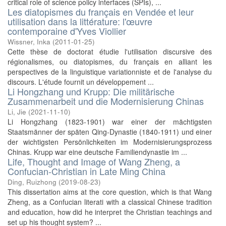
critical role of science policy interfaces (SPIs), ...
Les diatopismes du français en Vendée et leur
utilisation dans la littérature: l'œuvre
contemporaine d'Yves Viollier
Wissner, Inka
(
2011-01-25
)
Cette thèse de doctorat étudie l'utilisation discursive des
régionalismes, ou diatopismes, du français en alliant les
perspectives de la linguistique variationniste et de l'analyse du
discours. L'étude fournit un développement ...
Li Hongzhang und Krupp: Die militärische
Zusammenarbeit und die Modernisierung Chinas
Li, Jie
(
2021-11-10
)
Li Hongzhang (1823-1901) war einer der mächtigsten
Staatsmänner der späten Qing-Dynastie (1840-1911) und einer
der wichtigsten Persönlichkeiten im Modernisierungsprozess
Chinas. Krupp war eine deutsche Familiendynastie im ...
Life, Thought and Image of Wang Zheng, a
Confucian-Christian in Late Ming China
Ding, Ruizhong
(
2019-08-23
)
This dissertation aims at the core question, which is that Wang
Zheng, as a Confucian literati with a classical Chinese tradition
and education, how did he interpret the Christian teachings and
set up his thought system? ...