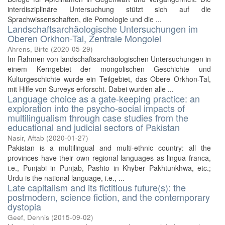
interdisziplinäre Untersuchung stützt sich auf die
Sprachwissenschaften, die Pomologie und die ...
Landschaftsarchäologische Untersuchungen im
Oberen Orkhon-Tal, Zentrale Mongolei
Ahrens, Birte
(
2020-05-29
)
Im Rahmen von landschaftsarchäologischen Untersuchungen in
einem Kerngebiet der mongolischen Geschichte und
Kulturgeschichte wurde ein Teilgebiet, das Obere Orkhon-Tal,
mit Hilfe von Surveys erforscht. Dabei wurden alle ...
Language choice as a gate-keeping practice: an
exploration into the psycho-social impacts of
multilingualism through case studies from the
educational and judicial sectors of Pakistan
Nasir, Aftab
(
2020-01-27
)
Pakistan is a multilingual and multi-ethnic country: all the
provinces have their own regional languages as lingua franca,
i.e., Punjabi in Punjab, Pashto in Khyber Pakhtunkhwa, etc.;
Urdu is the national language, i.e., ...
Late capitalism and its fictitious future(s): the
postmodern, science fiction, and the contemporary
dystopia
Geef, Dennis
(
2015-09-02
)