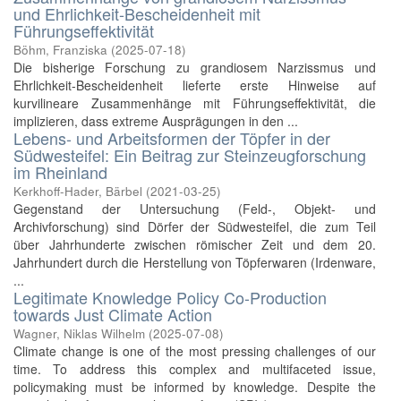
und Ehrlichkeit-Bescheidenheit mit
Führungseffektivität
Böhm, Franziska
(
2025-07-18
)
Die bisherige Forschung zu grandiosem Narzissmus und
Ehrlichkeit-Bescheidenheit lieferte erste Hinweise auf
kurvilineare Zusammenhänge mit Führungseffektivität, die
implizieren, dass extreme Ausprägungen in den ...
Lebens- und Arbeitsformen der Töpfer in der
Südwesteifel: Ein Beitrag zur Steinzeugforschung
im Rheinland
Kerkhoff-Hader, Bärbel
(
2021-03-25
)
Gegenstand der Untersuchung (Feld-, Objekt- und
Archivforschung) sind Dörfer der Südwesteifel, die zum Teil
über Jahrhunderte zwischen römischer Zeit und dem 20.
Jahrhundert durch die Herstellung von Töpferwaren (Irdenware,
...
Legitimate Knowledge Policy Co-Production
towards Just Climate Action
Wagner, Niklas Wilhelm
(
2025-07-08
)
Climate change is one of the most pressing challenges of our
time. To address this complex and multifaceted issue,
policymaking must be informed by knowledge. Despite the