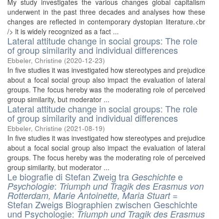
My study investigates the various changes global capitalism
underwent in the past three decades and analyses how these
changes are reflected in contemporary dystopian literature.<br
/> lt is widely recognized as a fact ...
Lateral attitude change in social groups: The role
of group similarity and individual differences
Ebbeler, Christine
(
2020-12-23
)
In five studies it was investigated how stereotypes and prejudice
about a focal social group also impact the evaluation of lateral
groups. The focus hereby was the moderating role of perceived
group similarity, but moderator ...
Lateral attitude change in social groups: The role
of group similarity and individual differences
Ebbeler, Christine
(
2021-08-19
)
In five studies it was investigated how stereotypes and prejudice
about a focal social group also impact the evaluation of lateral
groups. The focus hereby was the moderating role of perceived
group similarity, but moderator ...
Le biografie di Stefan Zweig tra
e
Geschichte
:
Psychologie
Triumph und Tragik des Erasmus von
=
Rotterdam, Marie Antoinette, Maria Stuart
Stefan Zweigs Biographien zwischen Geschichte
und Psychologie:
Triumph und Tragik des Erasmus