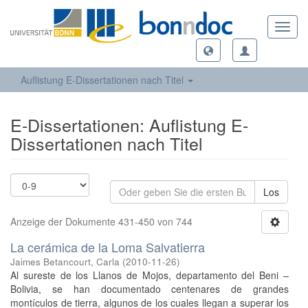
Toggl
navig
Auflistung E-Dissertationen nach Titel
E-Dissertationen: Auflistung E-
Dissertationen nach Titel
Los
Anzeige der Dokumente 431-450 von 744
La cerámica de la Loma Salvatierra
Jaimes Betancourt, Carla
(
2010-11-26
)
Al sureste de los Llanos de Mojos, departamento del Beni –
Bolivia, se han documentado centenares de grandes
montículos de tierra, algunos de los cuales llegan a superar los