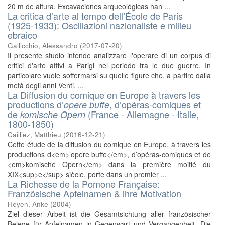
20 m de altura. Excavaciones arqueológicas han ...
La critica d’arte al tempo dell’École de Paris
(1925-1933): Oscillazioni nazionaliste e milieu
ebraico
Gallicchio, Alessandro
(
2017-07-20
)
Il presente studio intende analizzare l'operare di un corpus di
critici d'arte attivi a Parigi nel periodo tra le due guerre. In
particolare vuole soffermarsi su quelle figure che, a partire dalla
metà degli anni Venti, ...
La Diffusion du comique en Europe à travers les
productions d’
, d’opéras-comiques et
opere buffe
de
(France - Allemagne - Italie,
komische Opern
1800-1850)
Cailliez, Matthieu
(
2016-12-21
)
Cette étude de la diffusion du comique en Europe, à travers les
productions d<em>’opere buffe</em>, d’opéras-comiques et de
<em>komische Opern</em> dans la première moitié du
XIX<sup>e</sup> siècle, porte dans un premier ...
La Richesse de la Pomone Française:
Französische Apfelnamen & ihre Motivation
Heyen, Anke
(
2004
)
Ziel dieser Arbeit ist die Gesamtsichtung aller französischer
Belege für Apfelnamen in Gegenwart und Vergangenheit. Die