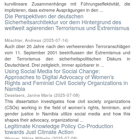
kurvilineare Zusammenhänge mit Führungseffektivität, die
implizieren, dass extreme Ausprägungen in den ...
Die Perspektiven der deutschen
Sicherheitsarchitektur vor dem Hintergrund des
weltweit agierenden Terrorismus und Extremismus
Möschter, Andreas
(
2025-07-14
)
Auch über 20 Jahre nach den verheerenden Terroranschlägen
vom 11. September 2001 beeinflussen der Extremismus und
der Terrorismus den sicherheitspolitischen Diskurs in
Deutschland. Drei zeitgleich, immer spürbarer in ...
Using Social Media for Social Change:
Approaches to Digital Advocacy of Women's
Rights and Feminist Civil Society Organizations in
Namibia
Deselaers, Janine María
(
2025-07-08
)
This dissertation investigates how civil society organizations
(CSOs) working in the field of women’s rights, feminism, and
gender justice in Namibia utilize social media and how this
shapes their advocacy, organizational ...
Legitimate Knowledge Policy Co-Production
towards Just Climate Action
Wagner, Niklas Wilhelm
(
2025-07-08
)