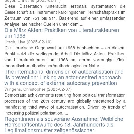
Beyer, Christine
(
2025-02-11
)
Diese Dissertation untersucht erstmals systematisch die
Geiselschaft als Instrument karolingischer Herrschaftspraxis im
Zeitraum von 751 bis 911. Basierend auf einer umfassenden
Analyse lateinischer Quellen unter dem ...
Die März Akten: Praktiken von Literaturakteuren
um 1968
Utsch, Lisa
(
2025-02-10
)
Die literarische Gegenwart um 1968 beobachten – an diesem
Punkt setzt die vorliegende Arbeit Die März Akten. Praktiken
von Literaturakteuren um 1968 an, deren vorrangige Ziele
theoretisch-methodischer/methodologischer Natur ...
The international dimension of autocratisation and
its prevention: Linking an actor-centred approach
with a concept of external autocracy prevention
Wingens, Christopher
(
2025-02-07
)
Democratic achievements resulting from political transformation
processes of the 20th century are globally threatened by a
manifesting third wave of autocratisation. Driven by trends of
increasing political polarisation, ...
Regentinnen als souveräne Ausnahme: Weibliche
Herrschaftsentwürfe des 18. Jahrhunderts als
Legitimationsmuster zeitgenössischer