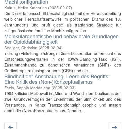
Machtkonfiguration
Kukuk, Heike Katharina
(
2025-02-07
)
Die Dissertationsschrift beschäftigt sich mit der Herausarbeitung
weiblicher Herrschaftsentwürfe im politischen Drama des 18.
Jahrhunderts und prüft diese als tragfähige Strategie für
zeitgenössische feminine Machtkonfiguration. ...
Molekulargenetische und behaviorale Grundlagen
der Opioidabhängigkeit
Seeliger, Christian
(
2025-02-04
)
<strong>Einleitung: </strong> Diese Dissertation untersucht das
Entscheidungsverhalten in der IOWA-Gambling-Task (IGT),
Zusammenhänge zu genetischen Variationen (SNPs) des
Corticotropinreleasinghormons (CRH) und die ...
Blindheit der Anschauung, Leere des Begriffs:
Eine Kritik des (Non-)Konzeptualismus
Fazio, Sophia Maddalena
(
2025-02-03
)
1994 kritisiert McDowell in „Mind and World“ den Dualismus der
zwei Grundvermögen der Erkenntnis, der Sinnlichkeit und des
Verstandes, in Kants Transzendentalphilosophie und initiiert
damit die (Non-)Konzeptualismus-Debatte. ...