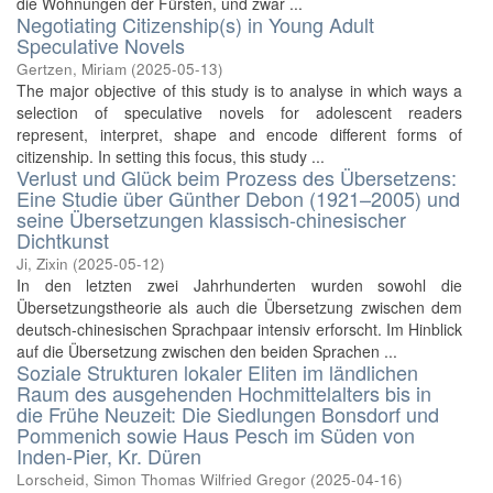
die Wohnungen der Fürsten, und zwar ...
Negotiating Citizenship(s) in Young Adult
Speculative Novels
Gertzen, Miriam
(
2025-05-13
)
The major objective of this study is to analyse in which ways a
selection of speculative novels for adolescent readers
represent, interpret, shape and encode different forms of
citizenship. In setting this focus, this study ...
Verlust und Glück beim Prozess des Übersetzens:
Eine Studie über Günther Debon (1921–2005) und
seine Übersetzungen klassisch-chinesischer
Dichtkunst
Ji, Zixin
(
2025-05-12
)
In den letzten zwei Jahrhunderten wurden sowohl die
Übersetzungstheorie als auch die Übersetzung zwischen dem
deutsch-chinesischen Sprachpaar intensiv erforscht. Im Hinblick
auf die Übersetzung zwischen den beiden Sprachen ...
Soziale Strukturen lokaler Eliten im ländlichen
Raum des ausgehenden Hochmittelalters bis in
die Frühe Neuzeit: Die Siedlungen Bonsdorf und
Pommenich sowie Haus Pesch im Süden von
Inden-Pier, Kr. Düren
Lorscheid, Simon Thomas Wilfried Gregor
(
2025-04-16
)