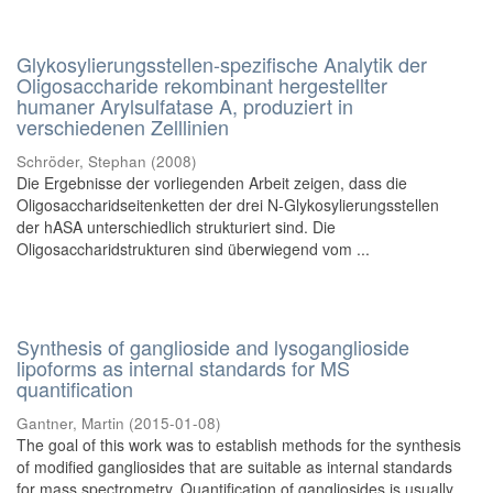
Glykosylierungsstellen-spezifische Analytik der
Oligosaccharide rekombinant hergestellter
humaner Arylsulfatase A, produziert in
verschiedenen Zelllinien
Schröder, Stephan
(
2008
)
Die Ergebnisse der vorliegenden Arbeit zeigen, dass die
Oligosaccharidseitenketten der drei N-Glykosylierungsstellen
der hASA unterschiedlich strukturiert sind. Die
Oligosaccharidstrukturen sind überwiegend vom ...
Synthesis of ganglioside and lysoganglioside
lipoforms as internal standards for MS
quantification
Gantner, Martin
(
2015-01-08
)
The goal of this work was to establish methods for the synthesis
of modified gangliosides that are suitable as internal standards
for mass spectrometry. Quantification of gangliosides is usually