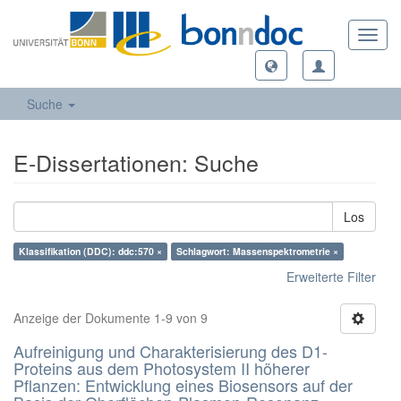
Toggl
navig
Suche
E-Dissertationen: Suche
Los
Klassifikation (DDC): ddc:570 ×
Schlagwort: Massenspektrometrie ×
Erweiterte Filter
Anzeige der Dokumente 1-9 von 9
Aufreinigung und Charakterisierung des D1-
Proteins aus dem Photosystem II höherer
Pflanzen: Entwicklung eines Biosensors auf der