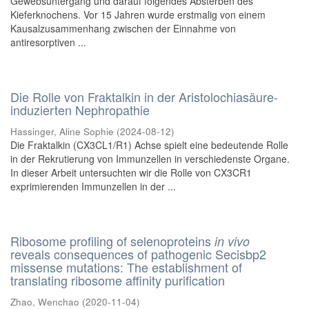
Gewebsuntergang und darauf folgendes Absterben des
Kieferknochens. Vor 15 Jahren wurde erstmalig von einem
Kausalzusammenhang zwischen der Einnahme von
antiresorptiven ...
Die Rolle von Fraktalkin in der Aristolochiasäure-
induzierten Nephropathie
Hassinger, Aline Sophie
(
2024-08-12
)
Die Fraktalkin (CX3CL1/R1) Achse spielt eine bedeutende Rolle
in der Rekrutierung von Immunzellen in verschiedenste Organe.
In dieser Arbeit untersuchten wir die Rolle von CX3CR1
exprimierenden Immunzellen in der ...
Ribosome profiling of selenoproteins
in vivo
reveals consequences of pathogenic Secisbp2
missense mutations: The establishment of
translating ribosome affinity purification
Zhao, Wenchao
(
2020-11-04
)