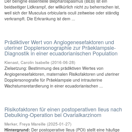
Der benigne essentielle Blepharospasmus (BEB) ist ein
beidseitiger Lidkrampf, der willkürlich nicht zu beherrschen ist,
weil sich der Musculus orbicularis oculi zeitweise oder ständig
verkrampft. Die Erkrankung ist dem ...
Prädiktiver Wert von Angiogenesefaktoren und
uteriner Dopplersonographie zur Präeklampsie-
Diagnostik in einer ecuadorianischen Population
Kienast, Carolin Isabelle
(
2016-06-28
)
Zielsetzung: Bestimmung des prädiktiven Wertes von
Angiogenesefaktoren, maternalen Risikofaktoren und uteriner
Dopplersonografie für Präeklampsie und intrauterine
Wachstumsretardierung in einer ecuadorianischen ...
Risikofaktoren für einen postoperativen Ileus nach
Debulking-Operation bei Ovarialkarzinom
Merker, Freya Mareille
(
2025-01-27
)
Hintergrund:
Der postoperative Ileus (POI) stellt eine häufige